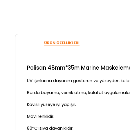
ÜRÜN ÖZELLIKLERI
Polisan 48mm*35m Marine Maskelem
UV ışınlarına dayanım gösteren ve yüzeyden kol
Borda boyama, vernik atma, kalafat uygulamaların
Kavisli yüzeye iyi yapışır.
Mavi renklidir.
80°C ısıya dayanıklıdır.