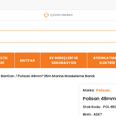
Çözüm Merkezi
Lİ EL
EV GEREÇLERİ VE
AYDINLATMA
MUTFAK
ERİ
DEKORASYON
ELEKTRİK
Bantları
Polisan 48mm*35m Marine Maskeleme Bandı
Marka
:
Polisan
Polisan 48mm
Stok Kodu
POL.95
ADET