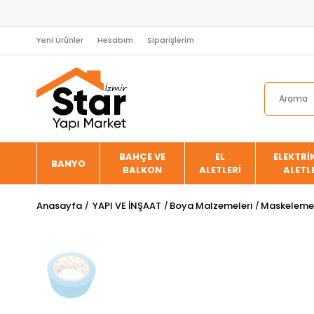
Yeni Ürünler
Hesabım
Siparişlerim
BAHÇE VE
EL
ELEKTRİK
BANYO
BALKON
ALETLERİ
ALETL
Anasayfa
YAPI VE İNŞAAT
Boya Malzemeleri
Maskeleme 