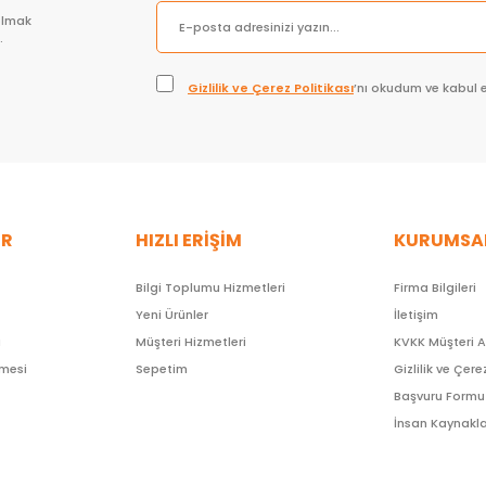
olmak
.
Gizlilik ve Çerez Politikası
’nı okudum ve kabul 
ER
HIZLI ERİŞİM
KURUMSA
Bilgi Toplumu Hizmetleri
Firma Bilgileri
Yeni Ürünler
İletişim
ı
Müşteri Hizmetleri
KVKK Müşteri 
şmesi
Sepetim
Gizlilik ve Çere
Başvuru Formu
İnsan Kaynakla