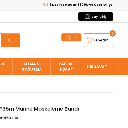
5 Desi’ye Kadar 3500₺ ve Üzeri Alışverişlerde
KARG
Bayi Girişi
0
Sepetim
 VE
ISITMA VE
YAPI VE
HIRDAVAT
SOĞUTMA
İNŞAAT
*35m Marine Maskeleme Bandı
010150230