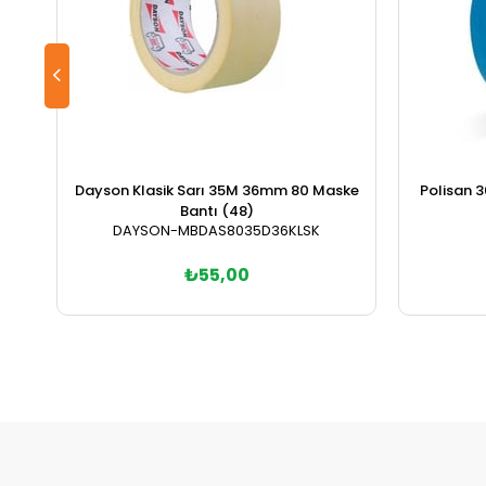
Dayson Klasik Sarı 35M 36mm 80 Maske
Polisan
Bantı (48)
DAYSON-MBDAS8035D36KLSK
₺55,00
Sepete Ekle