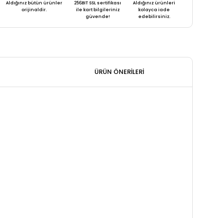
Aldığınız bütün ürünler
256BIT SSL sertifikası
Aldığınız ürünleri
orijinaldir.
ile kart bilgileriniz
kolayca iade
güvende!
edebilirsiniz.
ÜRÜN ÖNERILERI