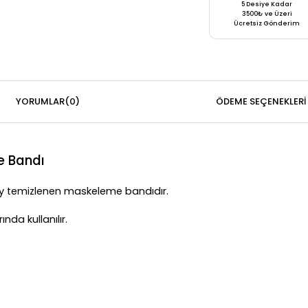
5 Desiye Kadar
3500₺ ve Üzeri
Ücretsiz Gönderim
YORUMLAR
(0)
ÖDEME SEÇENEKLERI
e Bandı
ay temizlenen maskeleme bandıdır.
da kullanılır.