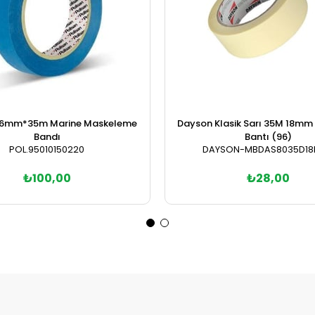
 36mm*35m Marine Maskeleme
Dayson Klasik Sarı 35M 18mm
Bandı
Bantı (96)
POL.95010150220
DAYSON-MBDAS8035D18
₺100,00
₺28,00
Sepete Ekle
Sepete Ekle