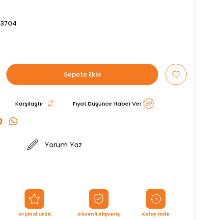
93704
Karşılaştır
Fiyat Düşünce Haber Ver
Yorum Yaz
Orijinal Ürün
Güvenli Alışveriş
Kolay İade