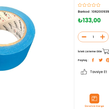
Barkod
:
10620093
₺133,00
İstek Listeme Ekle
Paylaş :
Tavsiye Et
Ücretsiz Kargo