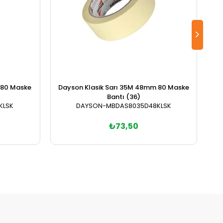
 80 Maske
Dayson Klasik Sarı 35M 48mm 80 Maske
Da
Bantı (36)
KLSK
DAYSON-MBDAS8035D48KLSK
₺73,50
Sepete Ekle