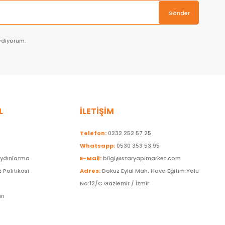
Gönder
ediyorum.
L
İLETİŞİM
Telefon:
0232 252 57 25
Whatsapp:
0530 353 53 95
Aydınlatma
E-Mail:
bilgi@staryapimarket.com
z Politikası
Adres:
Dokuz Eylül Mah. Hava Eğitim Yolu
No:12/C Gaziemir / İzmir
rı