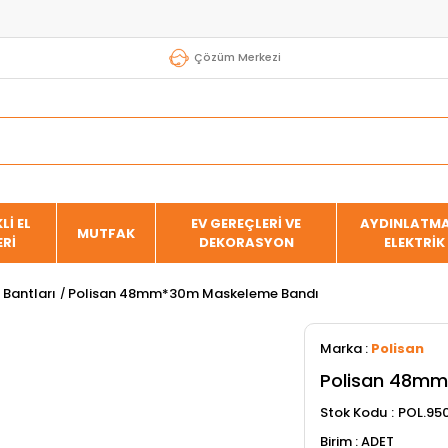
Çözüm Merkezi
Lİ EL
EV GEREÇLERİ VE
AYDINLATMA
MUTFAK
ERİ
DEKORASYON
ELEKTRİK
Bantları
Polisan 48mm*30m Maskeleme Bandı
Marka
:
Polisan
Polisan 48mm
Stok Kodu
POL.95
ADET