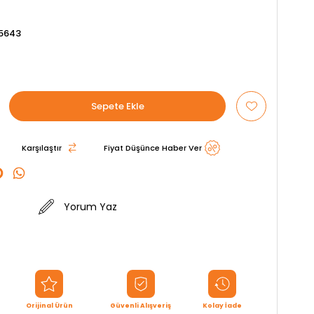
5643
Karşılaştır
Fiyat Düşünce Haber Ver
Yorum Yaz
Orijinal Ürün
Güvenli Alışveriş
Kolay İade