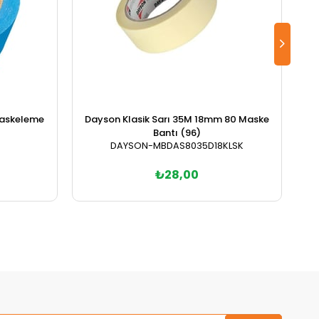
askeleme
Dayson Klasik Sarı 35M 18mm 80 Maske
Da
Bantı (96)
DAYSON-MBDAS8035D18KLSK
₺28,00
Sepete Ekle