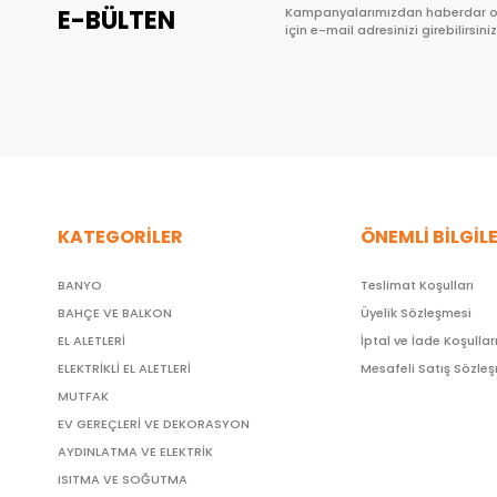
E-BÜLTEN
Kampanyalarımızdan haberdar 
için e-mail adresinizi girebilirsiniz
KATEGORİLER
ÖNEMLİ BİLGİL
BANYO
Teslimat Koşulları
BAHÇE VE BALKON
Üyelik Sözleşmesi
EL ALETLERİ
İptal ve İade Koşullar
ELEKTRİKLİ EL ALETLERİ
Mesafeli Satış Sözle
MUTFAK
EV GEREÇLERİ VE DEKORASYON
AYDINLATMA VE ELEKTRİK
ISITMA VE SOĞUTMA