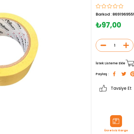
Barkod
:
869196955
₺97,00
İstek Listeme Ekle
Paylaş :
Tavsiye Et
Ücretsiz Kargo