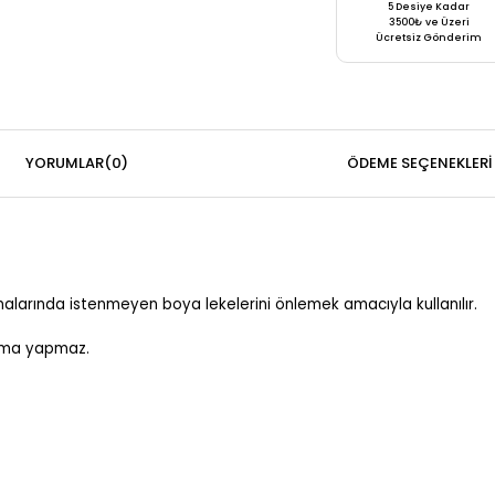
5 Desiye Kadar
3500₺ ve Üzeri
Ücretsiz Gönderim
YORUMLAR
(0)
ÖDEME SEÇENEKLERI
rında istenmeyen boya lekelerini önlemek amacıyla kullanılır.
kayma yapmaz.