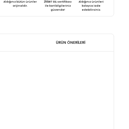
Aldığınız bütün ürünler
256BIT SSL sertifikası
Aldığınız ürünleri
orijinaldir.
ile kart bilgileriniz
kolayca iade
güvende!
edebilirsiniz.
ÜRÜN ÖNERILERI