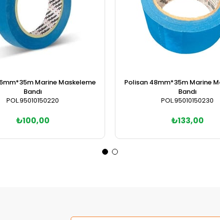
 36mm*35m Marine Maskeleme
Polisan 48mm*35m Marine M
Bandı
Bandı
POL.95010150220
POL.95010150230
₺100,00
₺133,00
Sepete Ekle
Sepete Ekle