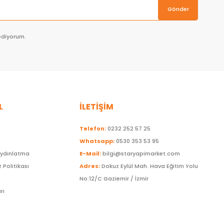
Gönder
ediyorum.
L
İLETİŞİM
Telefon:
0232 252 57 25
Whatsapp:
0530 353 53 95
Aydınlatma
E-Mail:
bilgi@staryapimarket.com
z Politikası
Adres:
Dokuz Eylül Mah. Hava Eğitim Yolu
No:12/C Gaziemir / İzmir
rı