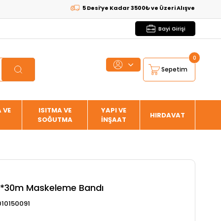
5 Desi’ye Kadar 3500₺ ve Üzeri Alışverişlerde
KARGO
Bayi Girişi
0
Sepetim
 VE
ISITMA VE
YAPI VE
HIRDAVAT
SOĞUTMA
İNŞAAT
*30m Maskeleme Bandı
010150091