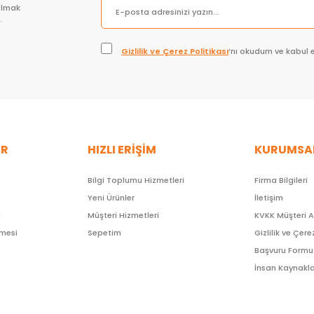
olmak
.
Gizlilik ve Çerez Politikası
’nı okudum ve kabul 
ER
HIZLI ERİŞİM
KURUMSA
Bilgi Toplumu Hizmetleri
Firma Bilgileri
Yeni Ürünler
İletişim
ı
Müşteri Hizmetleri
KVKK Müşteri 
şmesi
Sepetim
Gizlilik ve Çere
Başvuru Formu
İnsan Kaynakla