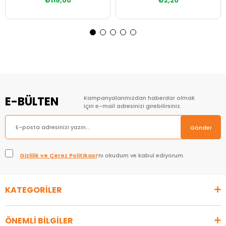
₺115,00
₺2,20
Sepete Ekle
Sepete Ekle
E-BÜLTEN
Kampanyalarımızdan haberdar olmak
için e-mail adresinizi girebilirsiniz.
Gönder
Gizlilik ve Çerez Politikası
’nı okudum ve kabul ediyorum.
KATEGORİLER
ÖNEMLİ BİLGİLER