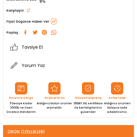
Karşılaştır
Fiyat Düşünce Haber Ver
Paylaş :
Tavsiye Et
Yorum Yaz
Ücretsiz Kargo
Orijinal Ürün
Güvenli Alışveriş
Kolay İade
5 Desiye Kadar
Aldığınız bütün ürünler
256BIT SSL sertifikası
Aldığınız ürünleri
3500₺ ve Üzeri
orijinaldir.
ile kart bilgileriniz
kolayca iade
Ücretsiz Gönderim
güvende!
edebilirsiniz.
ÜRÜN ÖZELLIKLERI