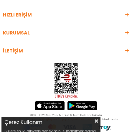
HIZLI ERİŞİM
KURUMSAL
İLETİŞİM
2009 - 2026 Star Yapı Market © Tüm Hakları Saklıdır.
Star Yapı Market, bir
Çağlayan Ahşap Yapı Aksesuarları A.Ş.
Markasıdır.
Çerez Kullanımı
Sizlere en iyi alışveriş deneyimini sunabilmek adına