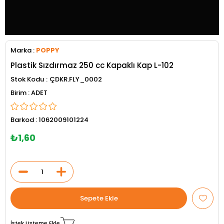
Marka
:
POPPY
Plastik Sızdırmaz 250 cc Kapaklı Kap L-102
Stok Kodu
ÇDKR.FLY_0002
ADET
Barkod
:
1062009101224
₺1,60
İstek Listeme Ekle