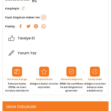
Karşılaştır
Fiyat Düşünce Haber Ver
Paylaş :
Tavsiye Et
Yorum Yaz
Ücretsiz Kargo
Orijinal Ürün
Güvenli Alışveriş
Kolay İade
5 Desiye Kadar
Aldığınız bütün ürünler
256BIT SSL sertifikası
Aldığınız ürünleri
3500₺ ve Üzeri
orijinaldir.
ile kart bilgileriniz
kolayca iade
Ücretsiz Gönderim
güvende!
edebilirsiniz.
ÜRÜN ÖZELLIKLERI