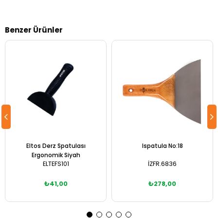
Benzer Ürünler
Eltos Derz Spatulası
Ispatula No:18
Ergonomik Siyah
ELTEFS101
İZFR.6836
₺41,00
₺278,00
Sepete Ekle
Sepete Ekle