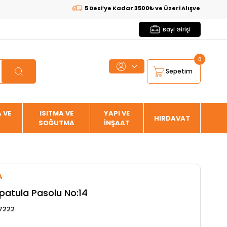
5 Desi’ye Kadar 3500₺ ve Üzeri Alışverişlerde
KARG
Bayi Girişi
0
Sepetim
 VE
ISITMA VE
YAPI VE
HIRDAVAT
SOĞUTMA
İNŞAAT
A
Ispatula Pasolu No:14
07222