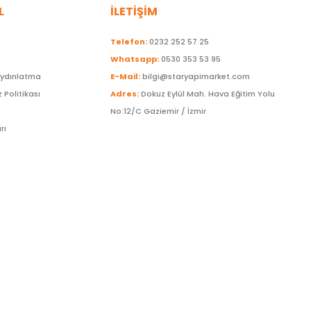
L
İLETİŞİM
Telefon:
0232 252 57 25
Whatsapp:
0530 353 53 95
Aydınlatma
E-Mail:
bilgi@staryapimarket.com
z Politikası
Adres:
Dokuz Eylül Mah. Hava Eğitim Yolu
No:12/C Gaziemir / İzmir
rı