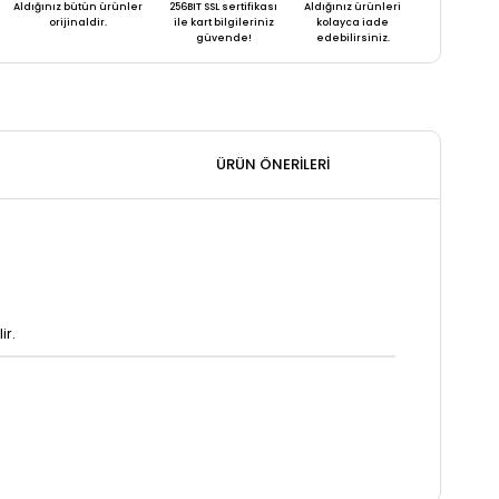
Aldığınız bütün ürünler
256BIT SSL sertifikası
Aldığınız ürünleri
orijinaldir.
ile kart bilgileriniz
kolayca iade
güvende!
edebilirsiniz.
ÜRÜN ÖNERILERI
ir.