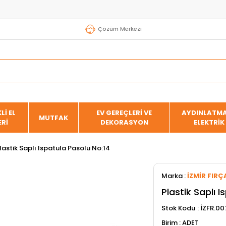
Çözüm Merkezi
Lİ EL
EV GEREÇLERİ VE
AYDINLATMA
MUTFAK
ERİ
DEKORASYON
ELEKTRİK
lastik Saplı Ispatula Pasolu No:14
Marka
:
İZMİR FIRÇ
Plastik Saplı 
Stok Kodu
İZFR.0
ADET