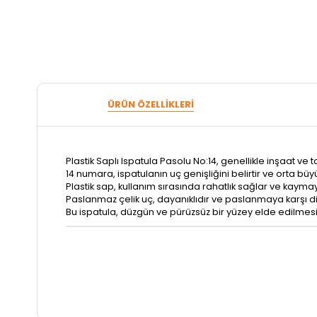
ÜRÜN ÖZELLIKLERI
Plastik Saplı Ispatula Pasolu No:14, genellikle inşaat ve ta
14 numara, ispatulanın uç genişliğini belirtir ve orta bü
Plastik sap, kullanım sırasında rahatlık sağlar ve kayma
Paslanmaz çelik uç, dayanıklıdır ve paslanmaya karşı di
Bu ispatula, düzgün ve pürüzsüz bir yüzey elde edilmesin