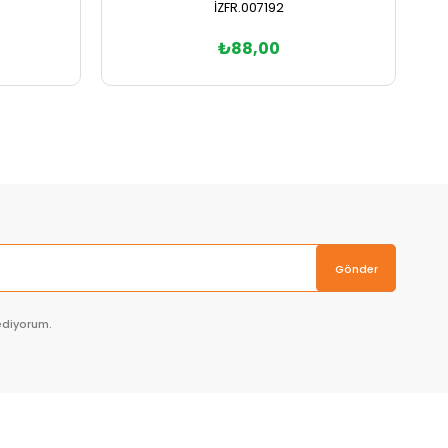
İZFR.007192
₺88,00
Sepete Ekle
Gönder
ediyorum.