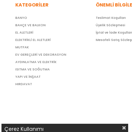
KATEGORİLER
ÖNEMLİ BİLGİL
BANYO
Teslimat Koşulları
BAHÇE VE BALKON
Üyelik Sözleşmesi
EL ALETLERİ
İptal ve İade Koşullar
ELEKTRİKLİ EL ALETLERİ
Mesafeli Satış Sözle
MUTFAK
EV GEREÇLERİ VE DEKORASYON
AYDINLATMA VE ELEKTRİK
ISITMA VE SOĞUTMA
YAPI VE İNŞAAT
HIRDAVAT
Çerez Kullanımı