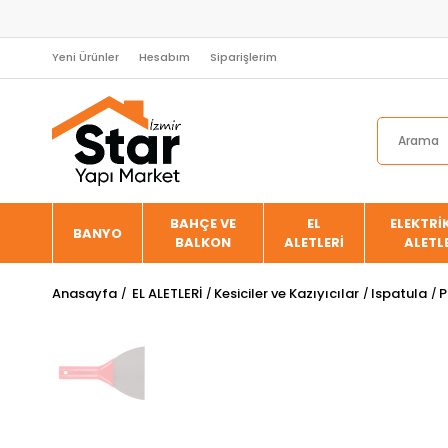
Yeni Ürünler
Hesabım
Siparişlerim
BAHÇE VE
EL
ELEKTRİK
BANYO
BALKON
ALETLERİ
ALETL
Anasayfa
EL ALETLERİ
Kesiciler ve Kazıyıcılar
Ispatula
P