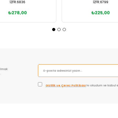
İZFR.6836
İZFR.6799
₺278,00
₺225,00
Sepete Ekle
Sepete Ekle
olmak
.
Gizlilik ve Çerez Politikası
’nı okudum ve kabul 