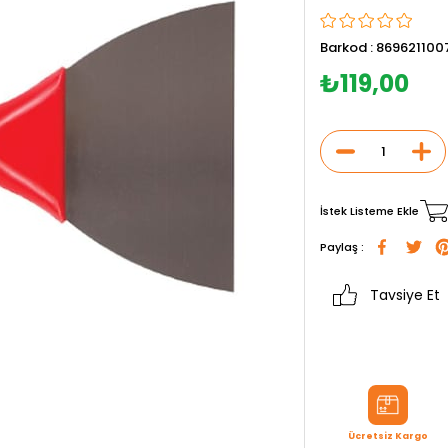
Barkod
:
869621100
₺119,00
İstek Listeme Ekle
Paylaş :
Tavsiye Et
Ücretsiz Kargo