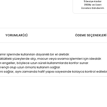
5 Desiye Kadar
3500₺ ve Üzeri
Ücretsiz Gönderim
YORUMLAR
(0)
ÖDEME SEÇENEKLERI
mir işlerinde kullanılan dayanıklı bir el aletidir.
yüklükteki yüzeylerde alçı, macun veya sıvama işlemleri için idealdir.
yı engeller, böylece uzun süreli kullanımlarda konfor sunar.
rençli olup uzun ömürlü kullanım sağlar.
i sağlar, aynı zamanda hafif yapısı sayesinde kolayca kontrol edilebil