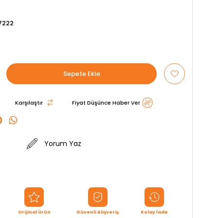
7222
Karşılaştır
Fiyat Düşünce Haber Ver
Yorum Yaz
Orijinal Ürün
Güvenli Alışveriş
Kolay İade