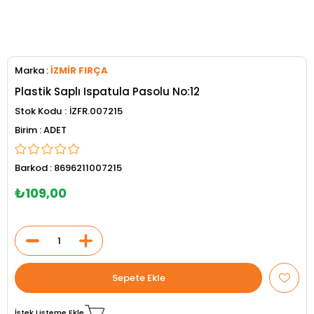
Marka
:
İZMİR FIRÇA
Plastik Saplı Ispatula Pasolu No:12
Stok Kodu
İZFR.007215
ADET
Barkod
:
8696211007215
₺109,00
İstek Listeme Ekle