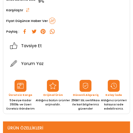
Karşılaştır
Fiyat Düşünce Haber Ver
Paylaş :
Tavsiye Et
Yorum Yaz
Ücretsiz Kargo
Orijinal Ürün
Güvenli Alışveriş
Kolay İade
5 Desiye Kadar
Aldığınız bütün ürünler
256BIT SSL sertifikası
Aldığınız ürünleri
3500₺ ve Üzeri
orijinaldir.
ile kart bilgileriniz
kolayca iade
Ücretsiz Gönderim
güvende!
edebilirsiniz.
ÜRÜN ÖZELLIKLERI