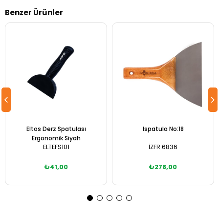
Benzer Ürünler
Eltos Derz Spatulası
Ispatula No:18
Ergonomik Siyah
ELTEFS101
İZFR.6836
₺41,00
₺278,00
Sepete Ekle
Sepete Ekle