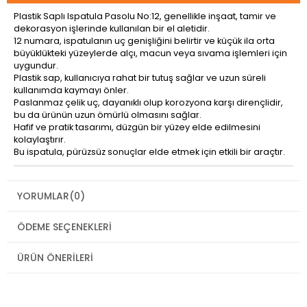
Plastik Saplı Ispatula Pasolu No:12, genellikle inşaat, tamir ve
dekorasyon işlerinde kullanılan bir el aletidir.
12 numara, ispatulanın uç genişliğini belirtir ve küçük ila orta
büyüklükteki yüzeylerde alçı, macun veya sıvama işlemleri için
uygundur.
Plastik sap, kullanıcıya rahat bir tutuş sağlar ve uzun süreli
kullanımda kaymayı önler.
Paslanmaz çelik uç, dayanıklı olup korozyona karşı dirençlidir,
bu da ürünün uzun ömürlü olmasını sağlar.
Hafif ve pratik tasarımı, düzgün bir yüzey elde edilmesini
kolaylaştırır.
Bu ispatula, pürüzsüz sonuçlar elde etmek için etkili bir araçtır.
YORUMLAR
(0)
ÖDEME SEÇENEKLERI
ÜRÜN ÖNERILERI