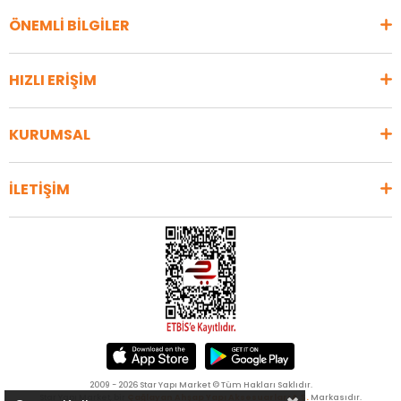
ÖNEMLİ BİLGİLER
HIZLI ERİŞİM
KURUMSAL
İLETİŞİM
2009 - 2026 Star Yapı Market © Tüm Hakları Saklıdır.
Star Yapı Market, bir
Çağlayan Ahşap Yapı Aksesuarları A.Ş.
Markasıdır.