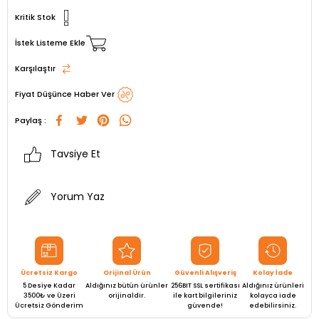
Kritik Stok
İstek Listeme Ekle
Karşılaştır
Fiyat Düşünce Haber Ver
Paylaş :
Tavsiye Et
Yorum Yaz
Ücretsiz Kargo
Orijinal Ürün
Güvenli Alışveriş
Kolay İade
5 Desiye Kadar
Aldığınız bütün ürünler
256BIT SSL sertifikası
Aldığınız ürünleri
3500₺ ve Üzeri
orijinaldir.
ile kart bilgileriniz
kolayca iade
Ücretsiz Gönderim
güvende!
edebilirsiniz.