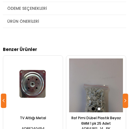
ÖDEME SEÇENEKLERI
ÜRÜN ÖNERILERI
Benzer Ürünler
TV Altlığı Metal
Raf Pimi Dübel Plastik Beyaz
6MM 1 pk 25 Adet
ADRE240454
ADRA1811_14_PK