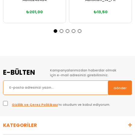
₺201,00
₺13,50
Sepete Ekle
Sepete Ekle
E-BÜLTEN
Kampanyalarımızdan haberdar olmak
için e-mail adresinizi girebilirsiniz.
Gönder
Gizlilik ve Çerez Politikası
’nı okudum ve kabul ediyorum.
KATEGORİLER