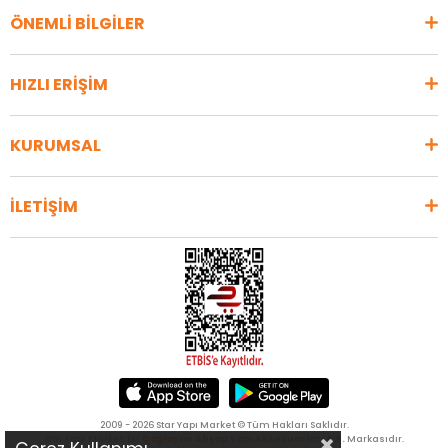
ÖNEMLİ BİLGİLER
HIZLI ERİŞİM
KURUMSAL
İLETİŞİM
2009 - 2026 Star Yapı Market © Tüm Hakları Saklıdır.
Star Yapı Market, bir
Çağlayan Ahşap Yapı Aksesuarları A.Ş.
Markasıdır.