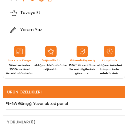
Tavsiye Et
Yorum Yaz
Ücretsiz Kargo
Orijinal Ürün
Güvenli Alışveriş
Kolay İade
5 Desiye Kadar
Aldığınız bütün ürünler
256BIT SSL sertifikası
Aldığınız ürünleri
3500₺ ve Üzeri
orijinaldir.
ile kart bilgileriniz
kolayca iade
Ücretsiz Gönderim
güvende!
edebilirsiniz.
ÜRÜN ÖZELLIKLERI
PL-6W Günışığı Yuvarlak Led panel
YORUMLAR
(0)