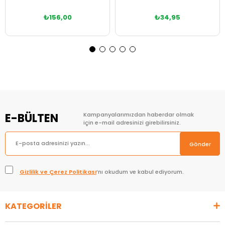
₺156,00
₺34,95
Sepete Ekle
Sepete Ekle
E-BÜLTEN
Kampanyalarımızdan haberdar olmak
için e-mail adresinizi girebilirsiniz.
Gönder
Gizlilik ve Çerez Politikası
’nı okudum ve kabul ediyorum.
KATEGORİLER