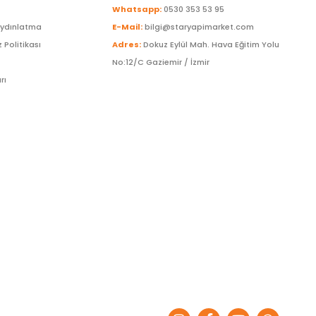
Whatsapp:
0530 353 53 95
Aydınlatma
E-Mail:
bilgi@staryapimarket.com
z Politikası
Adres:
Dokuz Eylül Mah. Hava Eğitim Yolu
No:12/C Gaziemir / İzmir
rı