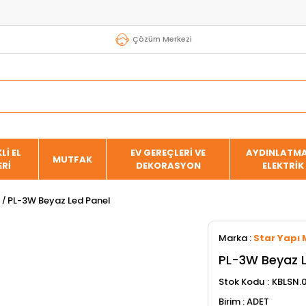
Çözüm Merkezi
Lİ EL
EV GEREÇLERİ VE
AYDINLATMA
MUTFAK
ERİ
DEKORASYON
ELEKTRİK
PL-3W Beyaz Led Panel
Marka
:
Star Yapı 
PL-3W Beyaz L
Stok Kodu
KBLSN.
ADET