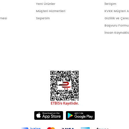
Yeni Ürünler
İletişim
ı
Müşteri Hizmetleri
KVKK Müşteri 
şmesi
Sepetim
Gizlilik ve Çere
Başvuru Formu
İnsan Kaynakla