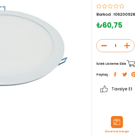
Barkod
:
106200928
₺60,75
İstek Listeme Ekle
Paylaş :
Tavsiye Et
Ücretsiz Kargo