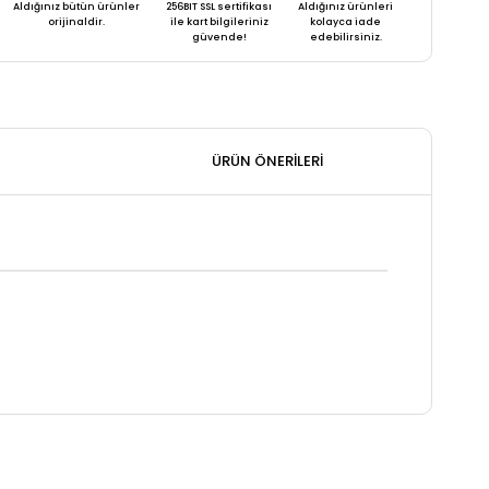
Aldığınız bütün ürünler
256BIT SSL sertifikası
Aldığınız ürünleri
orijinaldir.
ile kart bilgileriniz
kolayca iade
güvende!
edebilirsiniz.
ÜRÜN ÖNERILERI