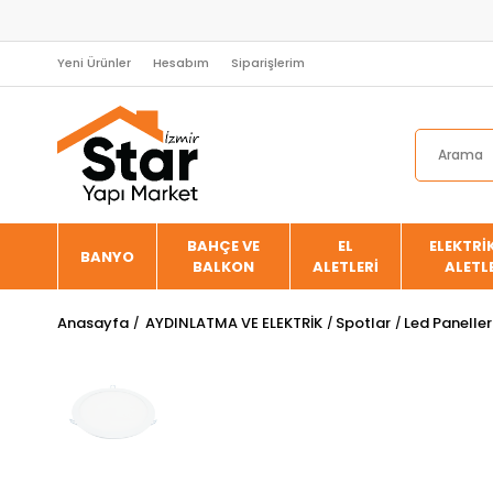
Yeni Ürünler
Hesabım
Siparişlerim
BAHÇE VE
EL
ELEKTRİK
BANYO
BALKON
ALETLERİ
ALETL
Anasayfa
AYDINLATMA VE ELEKTRİK
Spotlar
Led Paneller