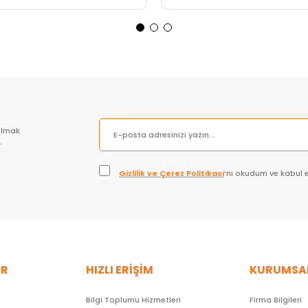
Sepete Ekle
Sepete Ekle
olmak
.
Gizlilik ve Çerez Politikası
’nı okudum ve kabul 
ER
HIZLI ERİŞİM
KURUMSA
Bilgi Toplumu Hizmetleri
Firma Bilgileri