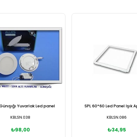
Günışığı Yuvarlak Led panel
SPL 60*60 Led Panel Işık A
KBLSN.038
KBLSN.086
₺98,00
₺34,95