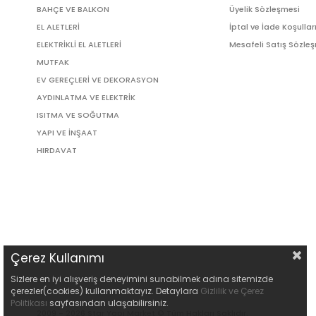
BAHÇE VE BALKON
Üyelik Sözleşmesi
EL ALETLERİ
İptal ve İade Koşullar
ELEKTRİKLİ EL ALETLERİ
Mesafeli Satış Sözle
MUTFAK
EV GEREÇLERİ VE DEKORASYON
AYDINLATMA VE ELEKTRİK
ISITMA VE SOĞUTMA
YAPI VE İNŞAAT
HIRDAVAT
Çerez Kullanımı
Sizlere en iyi alışveriş deneyimini sunabilmek adına sitemizde
çerezler(cookies) kullanmaktayız. Detaylara
Gizlilik ve Çerez
Politikası
sayfasından ulaşabilirsiniz.
2009 - 2026 Star Yapı Market © Tüm Hakları Saklıdır.