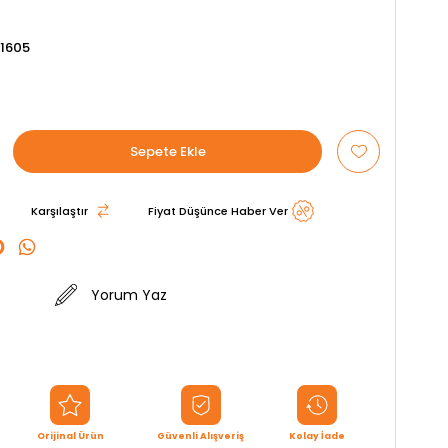
1605
Karşılaştır
Fiyat Düşünce Haber Ver
Yorum Yaz
Orijinal Ürün
Güvenli Alışveriş
Kolay İade