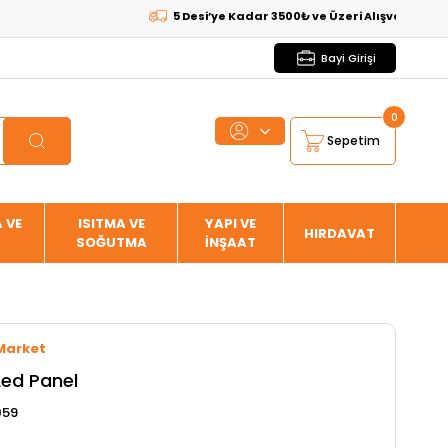
5 Desi’ye Kadar 3500₺ ve Üzeri Alışverişlerde
KARG
Bayi Girişi
0
Sepetim
 VE
ISITMA VE
YAPI VE
HIRDAVAT
SOĞUTMA
İNŞAAT
Market
ed Panel
059