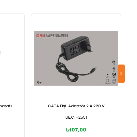
paratı
CATA Fişli Adaptör 2 A 220 V
UE.CT-2551
₺107,00