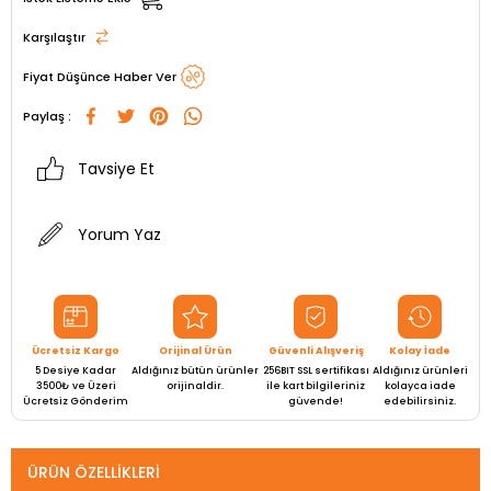
Karşılaştır
Fiyat Düşünce Haber Ver
Paylaş :
Tavsiye Et
Yorum Yaz
Ücretsiz Kargo
Orijinal Ürün
Güvenli Alışveriş
Kolay İade
5 Desiye Kadar
Aldığınız bütün ürünler
256BIT SSL sertifikası
Aldığınız ürünleri
3500₺ ve Üzeri
orijinaldir.
ile kart bilgileriniz
kolayca iade
Ücretsiz Gönderim
güvende!
edebilirsiniz.
ÜRÜN ÖZELLIKLERI