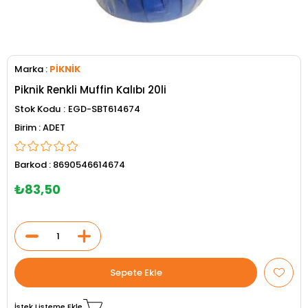
Marka
:
PİKNİK
Piknik Renkli Muffin Kalıbı 20li
Stok Kodu
EGD-SBT614674
ADET
Barkod
:
8690546614674
₺83,50
İstek Listeme Ekle