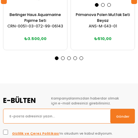
Berlinger Haus Aquamarine
Primanova Polen Mutfak Seti
Pişirme Seti
Beyaz
CRN-0051-03-072-99-06143
ANS-M-E43-01
₺3.500,00
₺510,00
Sepete Ekle
Sepete Ekle
E-BÜLTEN
Kampanyalarımızdan haberdar olmak
için e-mail adresinizi girebilirsiniz.
Gönder
Gizlilik ve Çerez Politikası
’nı okudum ve kabul ediyorum.