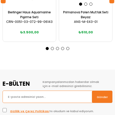
Berlinger Haus Aquamarine
Primanova Polen Mutfak Seti
Pişirme Seti
Beyaz
CRN-0051-03-072-99-06143
ANS-M-E43-01
₺3.500,00
₺510,00
Sepete Ekle
Sepete Ekle
E-BÜLTEN
Kampanyalarımızdan haberdar olmak
için e-mail adresinizi girebilirsiniz.
Gönder
Gizlilik ve Çerez Politikası
’nı okudum ve kabul ediyorum.