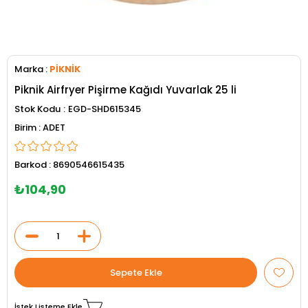
Marka
:
PİKNİK
Piknik Airfryer Pişirme Kağıdı Yuvarlak 25 li
Stok Kodu
EGD-SHD615345
ADET
Barkod
:
8690546615435
₺104,90
İstek Listeme Ekle