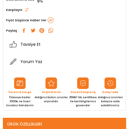
Karşılaştır
Fiyat Düşünce Haber Ver
Paylaş :
Tavsiye Et
Yorum Yaz
Ücretsiz Kargo
Orijinal Ürün
Güvenli Alışveriş
Kolay İade
5 Desiye Kadar
Aldığınız bütün ürünler
256BIT SSL sertifikası
Aldığınız ürünleri
3500₺ ve Üzeri
orijinaldir.
ile kart bilgileriniz
kolayca iade
Ücretsiz Gönderim
güvende!
edebilirsiniz.
ÜRÜN ÖZELLIKLERI