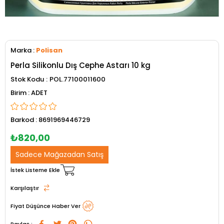
Marka
:
Polisan
Perla Silikonlu Dış Cephe Astarı 10 kg
Stok Kodu
POL.77100011600
ADET
Barkod
:
8691969446729
₺820,00
Sadece Mağazadan Satış
İstek Listeme Ekle
Karşılaştır
Fiyat Düşünce Haber Ver