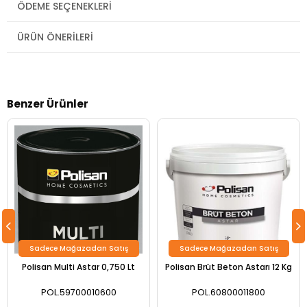
ÖDEME SEÇENEKLERI
ÜRÜN ÖNERILERI
Benzer Ürünler
Sadece Mağazadan Satış
Sadece Mağazadan Satış
Polisan Multi Astar 0,750 Lt
Polisan Brüt Beton Astarı 12 Kg
POL.59700010600
POL.60800011800