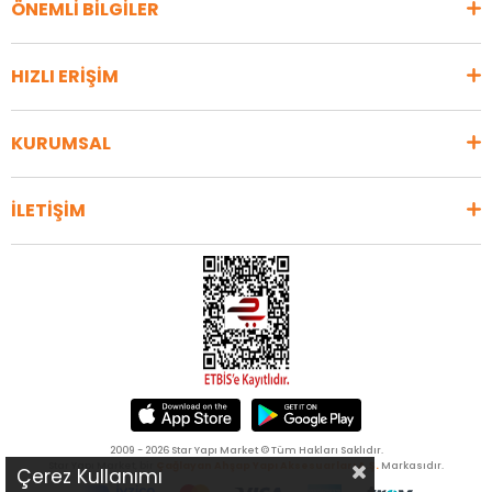
ÖNEMLİ BİLGİLER
HIZLI ERİŞİM
KURUMSAL
İLETİŞİM
2009 - 2026 Star Yapı Market © Tüm Hakları Saklıdır.
Star Yapı Market, bir
Çağlayan Ahşap Yapı Aksesuarları A.Ş.
Markasıdır.
Çerez Kullanımı