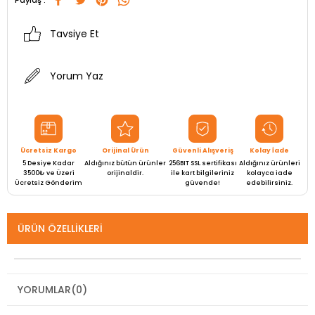
Paylaş :
Tavsiye Et
Yorum Yaz
Ücretsiz Kargo
Orijinal Ürün
Güvenli Alışveriş
Kolay İade
5 Desiye Kadar
Aldığınız bütün ürünler
256BIT SSL sertifikası
Aldığınız ürünleri
3500₺ ve Üzeri
orijinaldir.
ile kart bilgileriniz
kolayca iade
Ücretsiz Gönderim
güvende!
edebilirsiniz.
ÜRÜN ÖZELLIKLERI
YORUMLAR
(0)