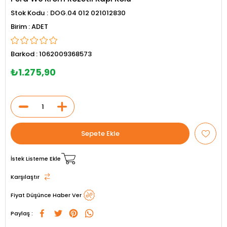
Stok Kodu
DOG.04 012 021012830
ADET
Barkod
:
1062009368573
₺1.275,90
İstek Listeme Ekle
Karşılaştır
Fiyat Düşünce Haber Ver
Paylaş :