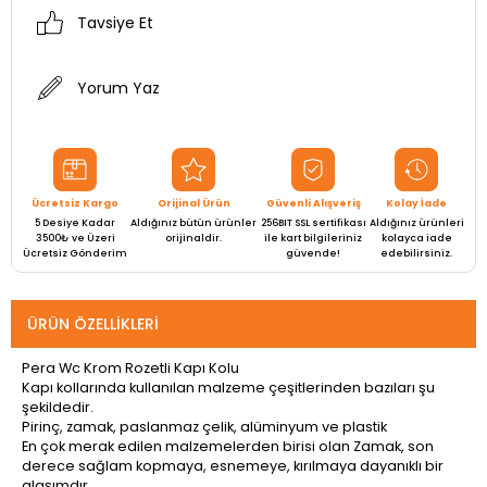
Tavsiye Et
Yorum Yaz
Ücretsiz Kargo
Orijinal Ürün
Güvenli Alışveriş
Kolay İade
5 Desiye Kadar
Aldığınız bütün ürünler
256BIT SSL sertifikası
Aldığınız ürünleri
3500₺ ve Üzeri
orijinaldir.
ile kart bilgileriniz
kolayca iade
Ücretsiz Gönderim
güvende!
edebilirsiniz.
ÜRÜN ÖZELLIKLERI
Pera Wc Krom Rozetli Kapı Kolu
Kapı kollarında kullanılan malzeme çeşitlerinden bazıları şu
şekildedir.
Pirinç, zamak, paslanmaz çelik, alüminyum ve plastik
En çok merak edilen malzemelerden birisi olan Zamak, son
derece sağlam kopmaya, esnemeye, kırılmaya dayanıklı bir
alaşımdır.