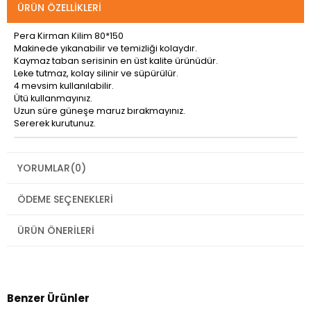
ÜRÜN ÖZELLIKLERI
Pera Kirman Kilim 80*150
Makinede yıkanabilir ve temizliği kolaydır.
Kaymaz taban serisinin en üst kalite ürünüdür.
Leke tutmaz, kolay silinir ve süpürülür.
4 mevsim kullanılabilir.
Ütü kullanmayınız.
Uzun süre güneşe maruz bırakmayınız.
Sererek kurutunuz.
YORUMLAR
(0)
ÖDEME SEÇENEKLERI
ÜRÜN ÖNERILERI
Benzer Ürünler