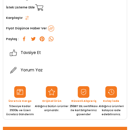
İstek Listeme Ekle
Karşılaştır
Fiyat Düşünce Haber Ver
Paylaş :
Tavsiye Et
Yorum Yaz
Ücretsiz Kargo
Orijinal Ürün
Güvenli Alışveriş
Kolay İade
5 Desiye Kadar
Aldığınız bütün ürünler
256BIT SSL sertifikası
Aldığınız ürünleri
3500₺ ve Üzeri
orijinaldir.
ile kart bilgileriniz
kolayca iade
Ücretsiz Gönderim
güvende!
edebilirsiniz.