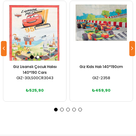
Giz Lisanslı Çocuk Halısı
Giz Kids Halı 140*190cm
140*190 Cars
GIZ-30LS00CR3043
GIZ-2358
₺525,90
₺459,90
Sepete Ekle
Sepete Ekle