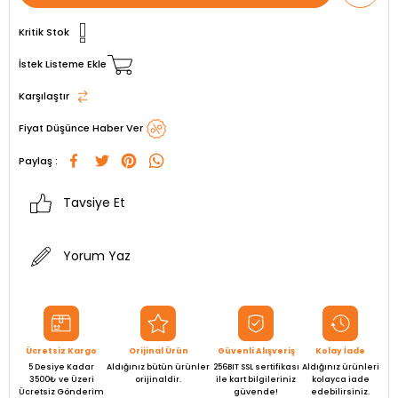
Kritik Stok
İstek Listeme Ekle
Karşılaştır
Fiyat Düşünce Haber Ver
Paylaş :
Tavsiye Et
Yorum Yaz
Ücretsiz Kargo
Orijinal Ürün
Güvenli Alışveriş
Kolay İade
5 Desiye Kadar
Aldığınız bütün ürünler
256BIT SSL sertifikası
Aldığınız ürünleri
3500₺ ve Üzeri
orijinaldir.
ile kart bilgileriniz
kolayca iade
Ücretsiz Gönderim
güvende!
edebilirsiniz.