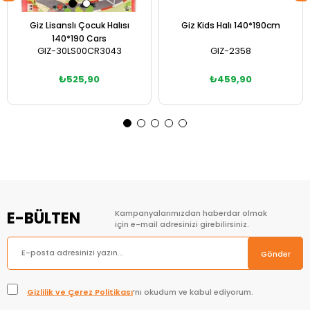
Giz Lisanslı Çocuk Halısı
Giz Kids Halı 140*190cm
140*190 Cars
GIZ-30LS00CR3043
GIZ-2358
₺525,90
₺459,90
Sepete Ekle
Sepete Ekle
E-BÜLTEN
Kampanyalarımızdan haberdar olmak
için e-mail adresinizi girebilirsiniz.
Gönder
Gizlilik ve Çerez Politikası
’nı okudum ve kabul ediyorum.