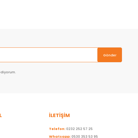
Sepete Ekle
Gönder
ediyorum.
L
İLETİŞİM
Telefon:
0232 252 57 25
Whatsapp:
0530 353 53 95