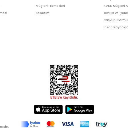
ı
Müşteri Hizmetleri
KVKK Müşteri 
şmesi
Sepetim
Gizlilik ve Çere
Başvuru Formu
İnsan Kaynakla
sıdır.