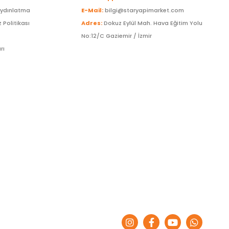
Aydınlatma
E-Mail:
bilgi@staryapimarket.com
z Politikası
Adres:
Dokuz Eylül Mah. Hava Eğitim Yolu
No:12/C Gaziemir / İzmir
rı