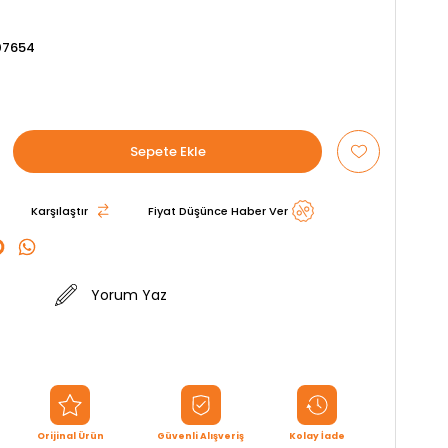
07654
Karşılaştır
Fiyat Düşünce Haber Ver
Yorum Yaz
Orijinal Ürün
Güvenli Alışveriş
Kolay İade