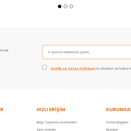
Sepete Ekle
Sepete Ekle
olmak
.
Gizlilik ve Çerez Politikası
’nı okudum ve kabul 
ER
HIZLI ERİŞİM
KURUMSA
Bilgi Toplumu Hizmetleri
Firma Bilgileri
Yeni Ürünler
İletişim