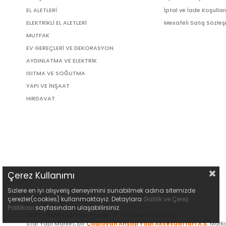
EL ALETLERİ
İptal ve İade Koşullar
ELEKTRİKLİ EL ALETLERİ
Mesafeli Satış Sözle
MUTFAK
EV GEREÇLERİ VE DEKORASYON
AYDINLATMA VE ELEKTRİK
ISITMA VE SOĞUTMA
YAPI VE İNŞAAT
HIRDAVAT
Çerez Kullanımı
Sizlere en iyi alışveriş deneyimini sunabilmek adına sitemizde
çerezler(cookies) kullanmaktayız. Detaylara
Gizlilik ve Çerez
Politikası
sayfasından ulaşabilirsiniz.
2009 - 2026 Star Yapı Market © Tüm Hakları Saklıdır.
Star Yapı Market, bir
Çağlayan Ahşap Yapı Aksesuarları A.Ş.
Marka