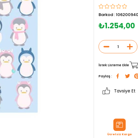
Barkod
:
10620094
₺1.254,00
İstek Listeme Ekle
Paylaş :
Tavsiye Et
Ücretsiz Kargo