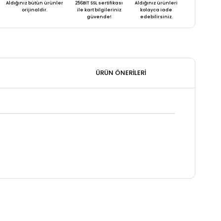
Aldığınız bütün ürünler
256BIT SSL sertifikası
Aldığınız ürünleri
orijinaldir.
ile kart bilgileriniz
kolayca iade
güvende!
edebilirsiniz.
ÜRÜN ÖNERILERI