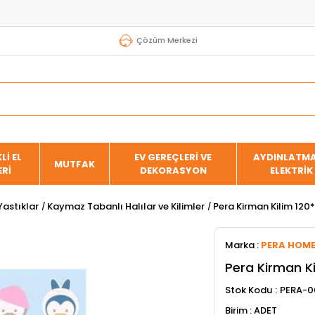
Çözüm Merkezi
Lİ EL
EV GEREÇLERİ VE
AYDINLATMA
MUTFAK
ERİ
DEKORASYON
ELEKTRİK
Yastıklar
Kaymaz Tabanlı Halılar ve Kilimler
Pera Kirman Kilim 120
Marka
:
PERA HOM
Pera Kirman Ki
Stok Kodu
PERA-0
ADET