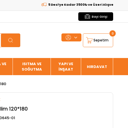
5 Desi’ye Kadar 3500₺ ve Üzeri Alışverişlerde
KARGO
Bayi Girişi
0
Sepetim
 VE
ISITMA VE
YAPI VE
HIRDAVAT
SOĞUTMA
İNŞAAT
*180
E
lim 120*180
0645-01