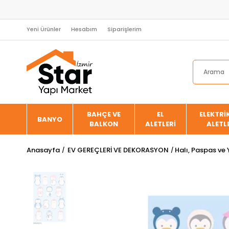
Yeni Ürünler
Hesabım
Siparişlerim
BAHÇE VE
EL
ELEKTRİK
BANYO
BALKON
ALETLERİ
ALETL
Anasayfa
EV GEREÇLERİ VE DEKORASYON
Halı, Paspas ve 