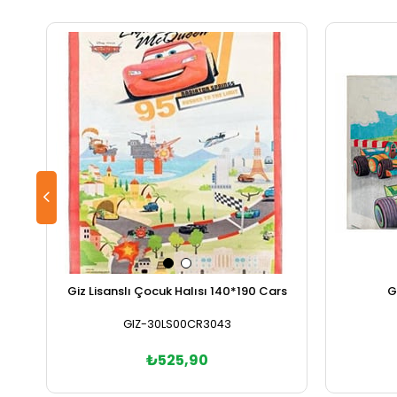
Giz Lisanslı Çocuk Halısı 140*190 Cars
G
GIZ-30LS00CR3043
₺525,90