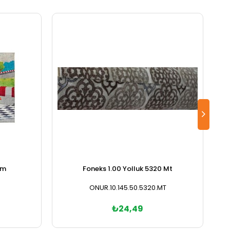
cm
Foneks 1.00 Yolluk 5320 Mt
ONUR.10.145.50.5320.MT
₺24,49