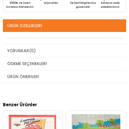
3500₺ ve Üzeri
orijinaldir.
ile kart bilgileriniz
kolayca iade
Ücretsiz Gönderim
güvende!
edebilirsiniz.
ÜRÜN ÖZELLIKLERI
YORUMLAR
(0)
ÖDEME SEÇENEKLERI
ÜRÜN ÖNERILERI
Benzer Ürünler