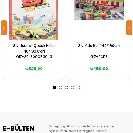
Giz Lisanslı Çocuk Halısı
Giz Kids Halı 140*190cm
140*190 Cars
GIZ-30LS00CR3043
GIZ-2358
₺525,90
₺459,90
Sepete Ekle
Sepete Ekle
E-BÜLTEN
Kampanyalarımızdan haberdar olmak
için e-mail adresinizi girebilirsiniz.