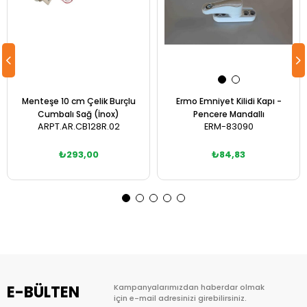
Menteşe 10 cm Çelik Burçlu
Ermo Emniyet Kilidi Kapı -
Cumbalı Sağ (İnox)
Pencere Mandallı
ARPT.AR.CB128R.02
ERM-83090
₺293,00
₺84,83
Sepete Ekle
Sepete Ekle
E-BÜLTEN
Kampanyalarımızdan haberdar olmak
için e-mail adresinizi girebilirsiniz.