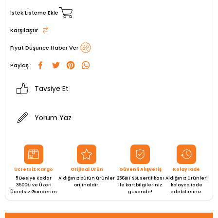
İstek Listeme Ekle
Karşılaştır
Fiyat Düşünce Haber Ver
Paylaş :
Tavsiye Et
Yorum Yaz
Ücretsiz Kargo
Orijinal Ürün
Güvenli Alışveriş
Kolay İade
5 Desiye Kadar
Aldığınız bütün ürünler
256BIT SSL sertifikası
Aldığınız ürünleri
3500₺ ve Üzeri
orijinaldir.
ile kart bilgileriniz
kolayca iade
Ücretsiz Gönderim
güvende!
edebilirsiniz.