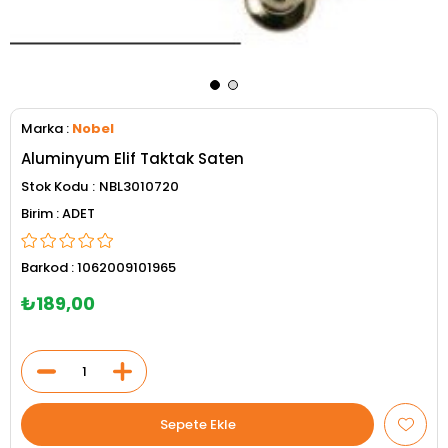
Marka
:
Nobel
Aluminyum Elif Taktak Saten
Stok Kodu
NBL3010720
ADET
Barkod
:
1062009101965
₺189,00