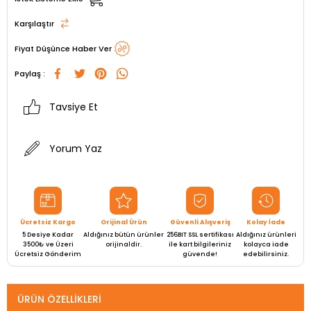
Karşılaştır
Fiyat Düşünce Haber Ver
Paylaş :
Tavsiye Et
Yorum Yaz
Ücretsiz Kargo
Orijinal Ürün
Güvenli Alışveriş
Kolay İade
5 Desiye Kadar
Aldığınız bütün ürünler
256BIT SSL sertifikası
Aldığınız ürünleri
3500₺ ve Üzeri
orijinaldir.
ile kart bilgileriniz
kolayca iade
Ücretsiz Gönderim
güvende!
edebilirsiniz.
ÜRÜN ÖZELLIKLERI