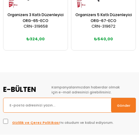
Organizers 3 Katlı Düzenleyici
Organizers 5 Katlı Düzenleyici
ORG-65-ECO
ORG-67-ECO
CRN-319658
CRN-319672
₺324,00
₺540,00
Sepete Ekle
Sepete Ekle
E-BÜLTEN
Kampanyalarımızdan haberdar olmak
için e-mail adresinizi girebilirsiniz.
Gönder
Gizlilik ve Çerez Politikası
’nı okudum ve kabul ediyorum.