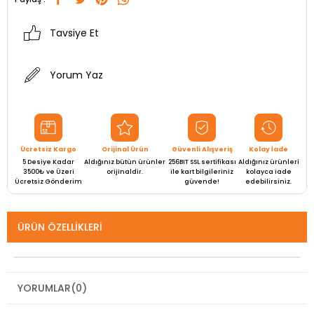
Tavsiye Et
Yorum Yaz
Ücretsiz Kargo
Orijinal Ürün
Güvenli Alışveriş
Kolay İade
5 Desiye Kadar
Aldığınız bütün ürünler
256BIT SSL sertifikası
Aldığınız ürünleri
3500₺ ve Üzeri
orijinaldir.
ile kart bilgileriniz
kolayca iade
Ücretsiz Gönderim
güvende!
edebilirsiniz.
ÜRÜN ÖZELLIKLERI
YORUMLAR
(0)