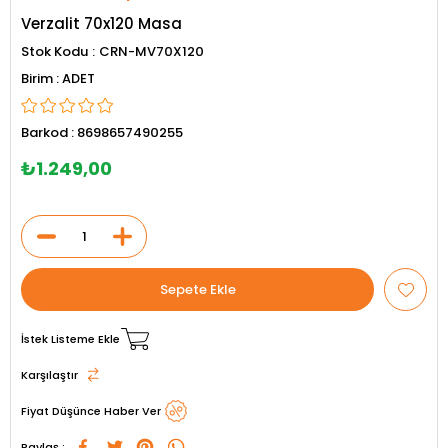
Verzalit 70x120 Masa
Stok Kodu
CRN-MV70X120
ADET
Barkod
:
8698657490255
₺1.249,00
İstek Listeme Ekle
Karşılaştır
Fiyat Düşünce Haber Ver
Paylaş :