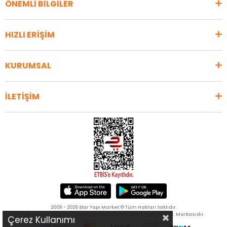
ÖNEMLİ BİLGİLER
HIZLI ERİŞİM
KURUMSAL
İLETİŞİM
2009 - 2026 Star Yapı Market © Tüm Hakları Saklıdır.
Star Yapı Market, bir
Çağlayan Ahşap Yapı Aksesuarları A.Ş.
Markasıdır.
Çerez Kullanımı