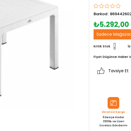
Barkod
:
86944260
₺5.292,00
Sadece Mağazad
Kritik Stok
İs
Fiyat Düşünce Haber V
Tavsiye Et
Ücretsiz Kargo
5 Desiye Kadar
3500₺ ve Üzeri
Ücretsiz Gönderim