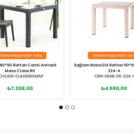
Sadece Mağazadan Satış
Sadece Mağazadan Satı
 90*90 Rattan Camlı Antrasit
Sağlam Masa Elit Rattan 90*9
Masa Classi R0
224-A
OVUSSİ-CLASSI90GANT
CRN-0048-05-224-1
₺7.308,00
₺4.590,00