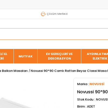
Çözüm Merkezi
Lİ EL
EV GEREÇLERİ VE
AYDINLATMA
MUTFAK
ERİ
DEKORASYON
ELEKTRİK
e Balkon Masaları
Novussi 90*90 Camlı Rattan Beyaz Classi Masa
Marka
:
NOVUSSİ
Novussi 90*90
Stok Kodu
NOVUSS
ADET