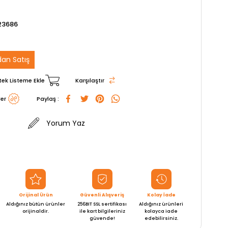
23686
an Satış
tek Listeme Ekle
Karşılaştır
er
Paylaş :
Yorum Yaz
Orijinal Ürün
Güvenli Alışveriş
Kolay İade
Aldığınız bütün ürünler
256BIT SSL sertifikası
Aldığınız ürünleri
orijinaldir.
ile kart bilgileriniz
kolayca iade
güvende!
edebilirsiniz.