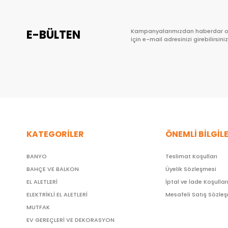
E-BÜLTEN
Kampanyalarımızdan haberdar 
için e-mail adresinizi girebilirsiniz
KATEGORİLER
ÖNEMLİ BİLGİL
BANYO
Teslimat Koşulları
BAHÇE VE BALKON
Üyelik Sözleşmesi
EL ALETLERİ
İptal ve İade Koşullar
ELEKTRİKLİ EL ALETLERİ
Mesafeli Satış Sözle
MUTFAK
EV GEREÇLERİ VE DEKORASYON