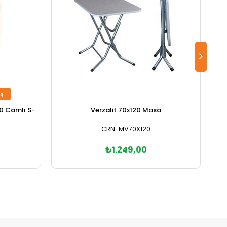
ş
0 Camlı S-
Verzalit 70x120 Masa
CRN-MV70X120
₺1.249,00
Sepete Ekle