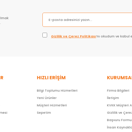
olmak
.
Gizlilik ve Çerez Politikası
’nı okudum ve kabul 
ER
HIZLI ERİŞİM
KURUMSA
Bilgi Toplumu Hizmetleri
Firma Bilgileri
Yeni Ürünler
İletişim
ı
Müşteri Hizmetleri
KVKK Müşteri 
şmesi
Sepetim
Gizlilik ve Çere
Başvuru Formu
İnsan Kaynakla