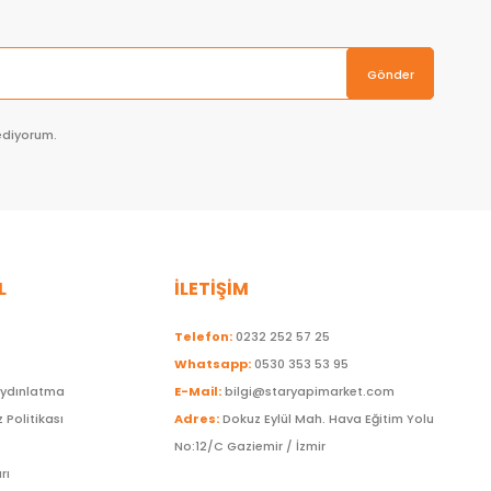
Gönder
ediyorum.
L
İLETİŞİM
Telefon:
0232 252 57 25
Whatsapp:
0530 353 53 95
Aydınlatma
E-Mail:
bilgi@staryapimarket.com
z Politikası
Adres:
Dokuz Eylül Mah. Hava Eğitim Yolu
No:12/C Gaziemir / İzmir
rı