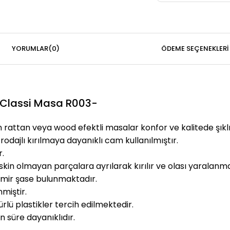
YORUMLAR
(0)
ÖDEME SEÇENEKLERI
 Classi Masa R003-
 rattan veya wood efektli masalar konfor ve kalitede şıkl
dajlı kırılmaya dayanıklı cam kullanılmıştır.
.
n olmayan parçalara ayrılarak kırılır ve olası yaralanma r
emir şase bulunmaktadır.
miştir.
rlü plastikler tercih edilmektedir.
n süre dayanıklıdır.