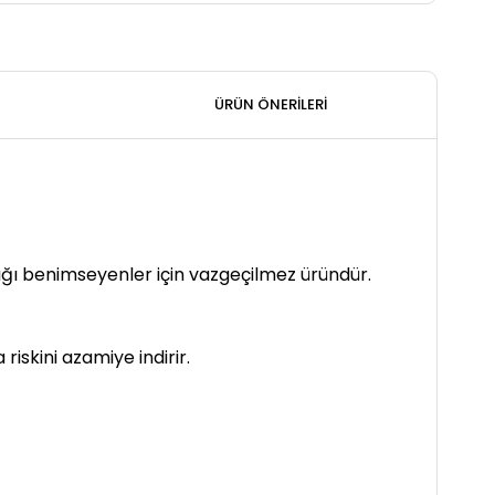
ÜRÜN ÖNERILERI
ığı benimseyenler için vazgeçilmez üründür.
iskini azamiye indirir.