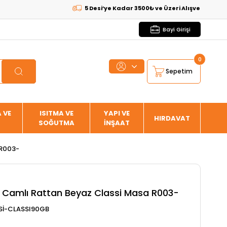
5 Desi’ye Kadar 3500₺ ve Üzeri Alışverişlerde
KARG
Bayi Girişi
0
Sepetim
 VE
ISITMA VE
YAPI VE
HIRDAVAT
SOĞUTMA
İNŞAAT
 R003-
 Camlı Rattan Beyaz Classi Masa R003-
İ-CLASSI90GB