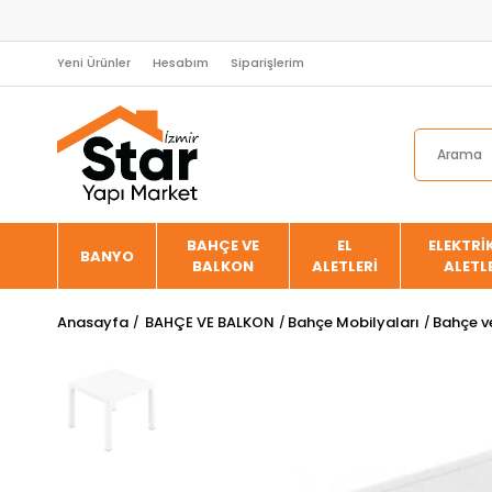
Yeni Ürünler
Hesabım
Siparişlerim
BAHÇE VE
EL
ELEKTRİK
BANYO
BALKON
ALETLERİ
ALETL
Anasayfa
BAHÇE VE BALKON
Bahçe Mobilyaları
Bahçe v