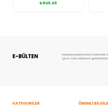
₺945,49
Sepete Ekle
E-BÜLTEN
Kampanyalarımızdan haberdar 
için e-mail adresinizi girebilirsiniz
KATEGORİLER
ÖNEMLİ BİLGİL