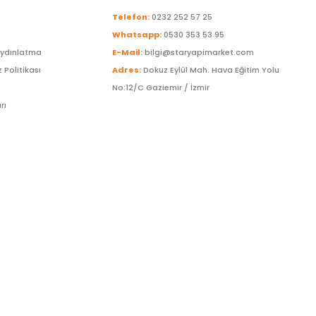
Telefon:
0232 252 57 25
Whatsapp:
0530 353 53 95
Aydınlatma
E-Mail:
bilgi@staryapimarket.com
z Politikası
Adres:
Dokuz Eylül Mah. Hava Eğitim Yolu
No:12/C Gaziemir / İzmir
rı