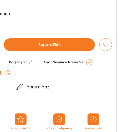
76080
Karşılaştır
Fiyat Düşünce Haber Ver
Yorum Yaz
Orijinal Ürün
Güvenli Alışveriş
Kolay İade