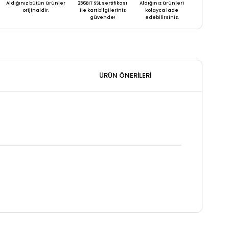
Aldığınız bütün ürünler
256BIT SSL sertifikası
Aldığınız ürünleri
orijinaldir.
ile kart bilgileriniz
kolayca iade
güvende!
edebilirsiniz.
ÜRÜN ÖNERILERI