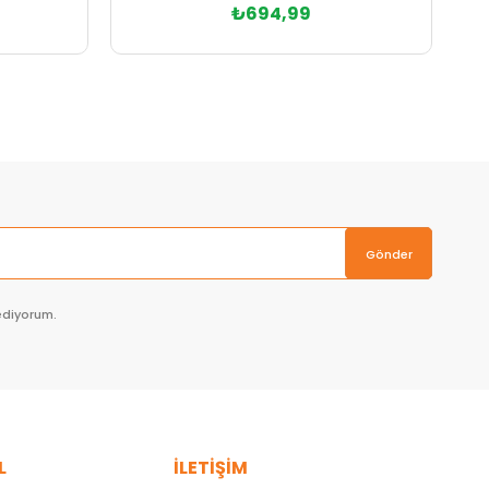
₺694,99
Sepete Ekle
Gönder
ediyorum.
L
İLETİŞİM