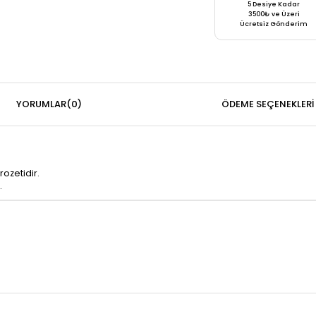
5 Desiye Kadar
3500₺ ve Üzeri
Ücretsiz Gönderim
YORUMLAR
(0)
ÖDEME SEÇENEKLERI
ozetidir.
.