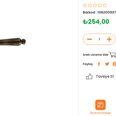
Barkod
:
10620093
₺254,00
İstek Listeme Ekle
Paylaş :
Tavsiye Et
Ücretsiz Kargo