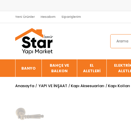
Yeni Ürünler
Hesabım
Siparişlerim
BAHÇE VE
EL
ELEKTRİK
BANYO
BALKON
ALETLERİ
ALETL
Anasayfa
YAPI VE İNŞAAT
Kapı Aksesuarları
Kapı Kolları