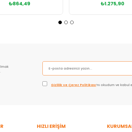
₺864,49
₺1.275,90
Sepete Ekle
Sepete Ekle
olmak
.
Gizlilik ve Çerez Politikası
’nı okudum ve kabul 
ER
HIZLI ERİŞİM
KURUMSA