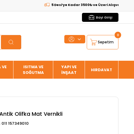
5 Desi’ye Kadar 3500₺ ve Üzeri Alışverişlerde
KAR
Bayi Girişi
0
Sepetim
 VE
ISITMA VE
YAPI VE
HIRDAVAT
SOĞUTMA
İNŞAAT
ntik Olifka Mat Vernikli
 011 157349010