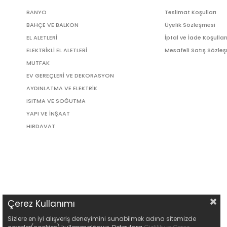
BANYO
Teslimat Koşulları
BAHÇE VE BALKON
Üyelik Sözleşmesi
EL ALETLERİ
İptal ve İade Koşullar
ELEKTRİKLİ EL ALETLERİ
Mesafeli Satış Sözle
MUTFAK
EV GEREÇLERİ VE DEKORASYON
AYDINLATMA VE ELEKTRİK
ISITMA VE SOĞUTMA
YAPI VE İNŞAAT
HIRDAVAT
Çerez Kullanımı
Sizlere en iyi alışveriş deneyimini sunabilmek adına sitemizde