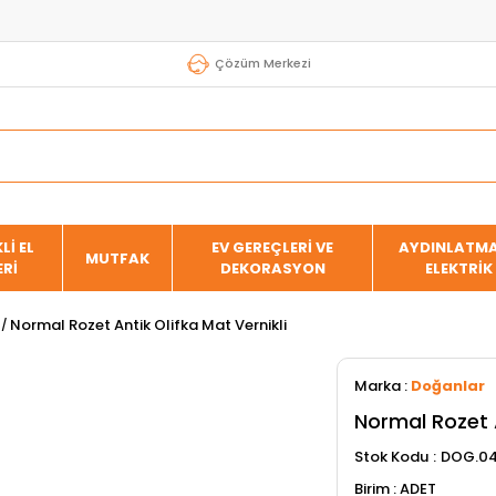
Çözüm Merkezi
Lİ EL
EV GEREÇLERİ VE
AYDINLATMA
MUTFAK
ERİ
DEKORASYON
ELEKTRİK
Normal Rozet Antik Olifka Mat Vernikli
Marka
:
Doğanlar
Normal Rozet A
Stok Kodu
DOG.04
ADET