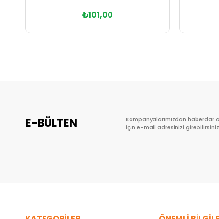
₺101,00
Sepete Ekle
E-BÜLTEN
Kampanyalarımızdan haberdar 
için e-mail adresinizi girebilirsiniz
KATEGORİLER
ÖNEMLİ BİLGİL