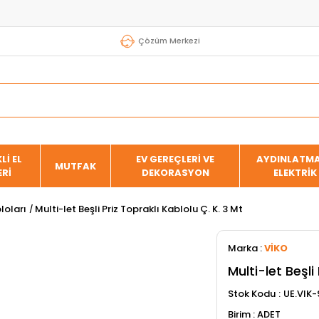
Çözüm Merkezi
Lİ EL
EV GEREÇLERİ VE
AYDINLATMA
MUTFAK
ERİ
DEKORASYON
ELEKTRİK
loları
Multi-let Beşli Priz Topraklı Kablolu Ç. K. 3 Mt
Marka
:
VİKO
Multi-let Beşli
Stok Kodu
UE.VIK-
ADET