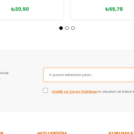
₺20,50
₺55,78
Sepete Ekle
olmak
.
Gizlilik ve Çerez Politikası
’nı okudum ve kabul 
ER
HIZLI ERİŞİM
KURUMSA