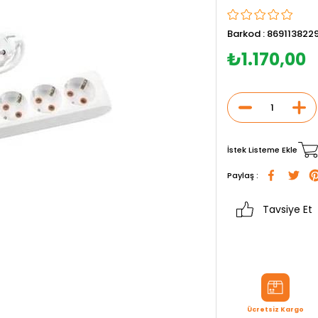
Barkod
:
869113822
₺1.170,00
İstek Listeme Ekle
Paylaş :
Tavsiye Et
Ücretsiz Kargo