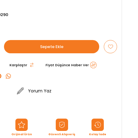
9290
Karşılaştır
Fiyat Düşünce Haber Ver
Yorum Yaz
Orijinal Ürün
Güvenli Alışveriş
Kolay İade