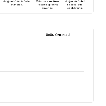
Aldığınız bütün ürünler
256BIT SSL sertifikası
Aldığınız ürünleri
orijinaldir.
ile kart bilgileriniz
kolayca iade
güvende!
edebilirsiniz.
ÜRÜN ÖNERILERI