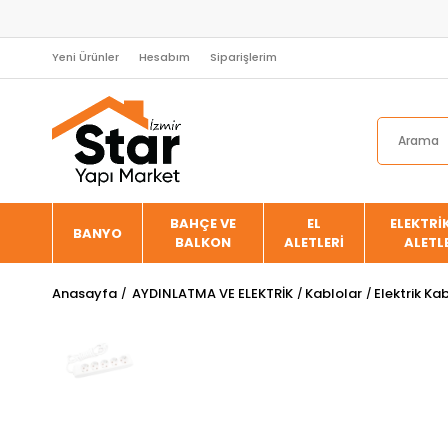
Yeni Ürünler
Hesabım
Siparişlerim
BAHÇE VE
EL
ELEKTRİK
BANYO
BALKON
ALETLERİ
ALETL
Anasayfa
AYDINLATMA VE ELEKTRİK
Kablolar
Elektrik Kab