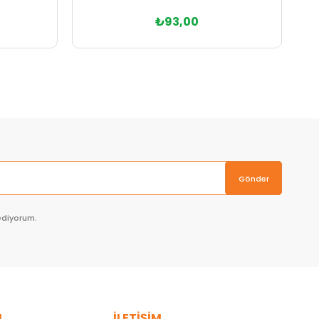
₺93,00
Sepete Ekle
Gönder
ediyorum.
L
İLETİŞİM