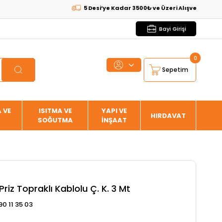
5 Desi’ye Kadar 3500₺ ve Üzeri Alışverişlerde
KARGO
Bayi Girişi
0
Sepetim
 VE
ISITMA VE
YAPI VE
HIRDAVAT
SOĞUTMA
İNŞAAT
 Priz Topraklı Kablolu Ç. K. 3 Mt
90 11 35 03