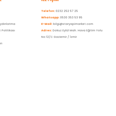
Telefon:
0232 252 57 25
Whatsapp:
0530 353 53 95
Aydınlatma
E-Mail:
bilgi@staryapimarket.com
z Politikası
Adres:
Dokuz Eylül Mah. Hava Eğitim Yolu
No:12/C Gaziemir / İzmir
rı