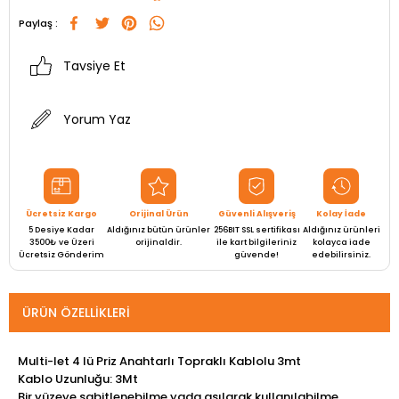
Paylaş :
Tavsiye Et
Yorum Yaz
Ücretsiz Kargo
Orijinal Ürün
Güvenli Alışveriş
Kolay İade
5 Desiye Kadar
Aldığınız bütün ürünler
256BIT SSL sertifikası
Aldığınız ürünleri
3500₺ ve Üzeri
orijinaldir.
ile kart bilgileriniz
kolayca iade
Ücretsiz Gönderim
güvende!
edebilirsiniz.
ÜRÜN ÖZELLIKLERI
Multi-let 4 lü Priz Anahtarlı Topraklı Kablolu 3mt
Kablo Uzunluğu: 3Mt
Bir yüzeye sabitlenebilme yada asılarak kullanılabilme