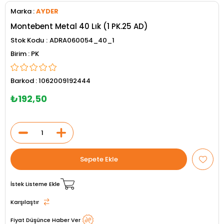
Marka
:
AYDER
Montebent Metal 40 Lık (1 PK.25 AD)
Stok Kodu
ADRA060054_40_1
PK
Barkod
:
1062009192444
₺192,50
İstek Listeme Ekle
Karşılaştır
Fiyat Düşünce Haber Ver