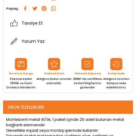
Paylaş :
Tavsiye Et
Yorum Yaz
Ücretsiz Kargo
Orijinal Ürün
Güvenli Alışveriş
Kolay İade
5 Desiye Kadar
Aldığınız bütün ürünler
256BIT SSL sertifikası
Aldığınız ürünleri
3500₺ ve Üzeri
orijinaldir.
ile kart bilgileriniz
kolayca iade
Ücretsiz Gönderim
güvende!
edebilirsiniz.
ÜRÜN ÖZELLIKLERI
Montebent metal 40'lık, 1 paket içinde 25 adet bulunan metal
bağlantı elemanıdır.
Genellikle inşaat veya montaj işlerinde kullanılır.
Dayanıklı metal malzemeden üretilmiş olup, sağlam ve