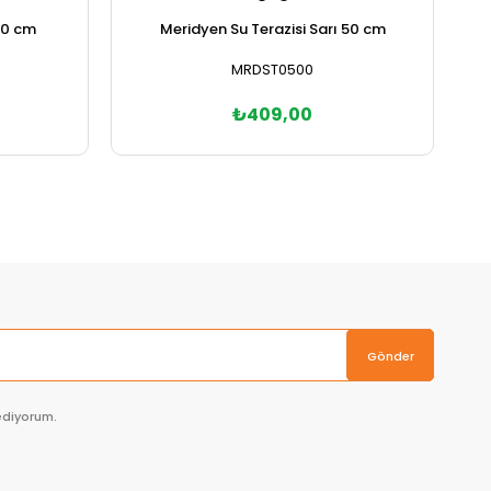
70 cm
Meridyen Su Terazisi Sarı 50 cm
MRDST0500
₺409,00
Sepete Ekle
Gönder
ediyorum.