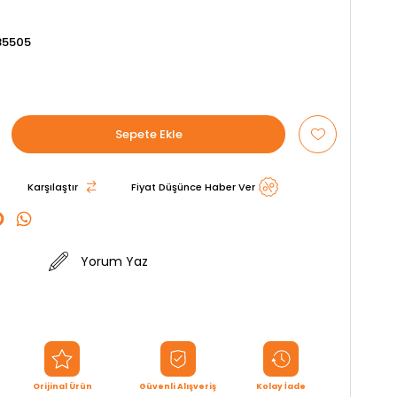
85505
Karşılaştır
Fiyat Düşünce Haber Ver
Yorum Yaz
Orijinal Ürün
Güvenli Alışveriş
Kolay İade