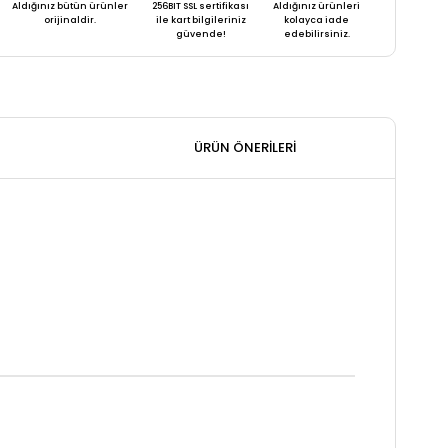
Aldığınız bütün ürünler
256BIT SSL sertifikası
Aldığınız ürünleri
orijinaldir.
ile kart bilgileriniz
kolayca iade
güvende!
edebilirsiniz.
ÜRÜN ÖNERILERI