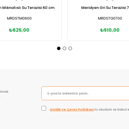
 Mıknatıslı Su Terazisi 60 cm
Meridyen Gri Su Terazisi 
MRDSTM0600
MRDSTG0700
₺625,00
₺510,00
Sepete Ekle
Sepete Ekle
olmak
.
Gizlilik ve Çerez Politikası
’nı okudum ve kabul 