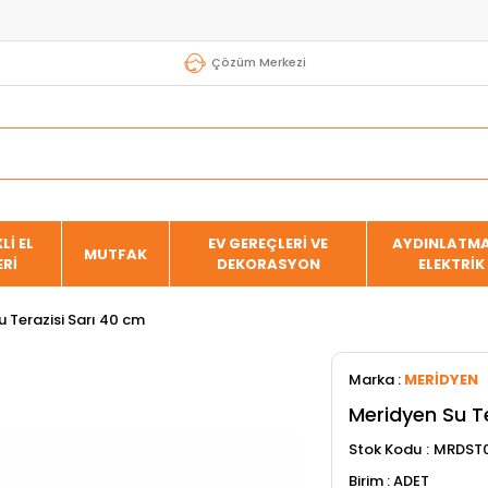
Çözüm Merkezi
Lİ EL
EV GEREÇLERİ VE
AYDINLATMA
MUTFAK
ERİ
DEKORASYON
ELEKTRİK
 Terazisi Sarı 40 cm
Marka
:
MERİDYEN
Meridyen Su Te
Stok Kodu
MRDST
ADET