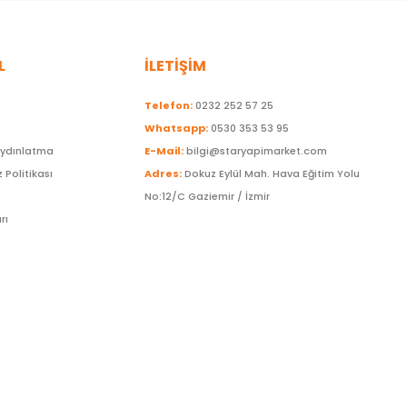
L
İLETİŞİM
Telefon:
0232 252 57 25
Whatsapp:
0530 353 53 95
Aydınlatma
E-Mail:
bilgi@staryapimarket.com
z Politikası
Adres:
Dokuz Eylül Mah. Hava Eğitim Yolu
No:12/C Gaziemir / İzmir
rı