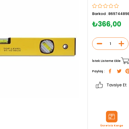
Barkod
:
86974489
₺366,00
İstek Listeme Ekle
Paylaş :
Tavsiye Et
Ücretsiz Kargo