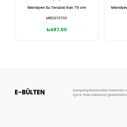
Meridyen Su Terazisi Sarı 70 cm
Meridyen
MRDST0700
₺487,00
Sepete Ekle
E-BÜLTEN
Kampanyalarımızdan haberdar 
için e-mail adresinizi girebilirsiniz