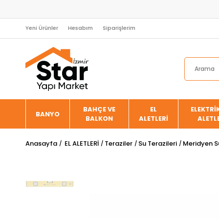
Yeni Ürünler
Hesabım
Siparişlerim
BAHÇE VE
EL
ELEKTRİK
BANYO
BALKON
ALETLERİ
ALETL
Anasayfa
EL ALETLERİ
Teraziler
Su Terazileri
Meridyen Su