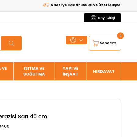
5 Desi’ye Kadar 3500₺ ve Üzeri Alışverişlerde
KARGO
Bayi Girişi
0
Sepetim
 VE
ISITMA VE
YAPI VE
HIRDAVAT
SOĞUTMA
İNŞAAT
razisi Sarı 40 cm
0400