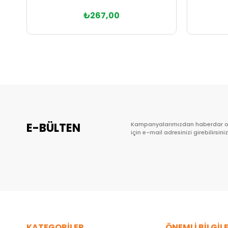
₺267,00
Sepete Ekle
E-BÜLTEN
Kampanyalarımızdan haberdar 
için e-mail adresinizi girebilirsiniz
KATEGORİLER
ÖNEMLİ BİLGİL