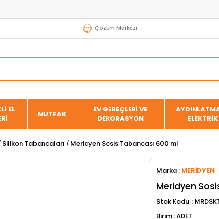
Çözüm Merkezi
Lİ EL
EV GEREÇLERİ VE
AYDINLATMA
MUTFAK
ERİ
DEKORASYON
ELEKTRİK
Silikon Tabancaları
Meridyen Sosis Tabancası 600 ml
Marka
:
MERİDYEN
Meridyen Sosi
Stok Kodu
MRDSKT
ADET