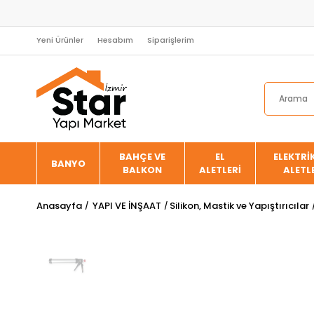
Yeni Ürünler
Hesabım
Siparişlerim
BAHÇE VE
EL
ELEKTRİK
BANYO
BALKON
ALETLERİ
ALETL
Anasayfa
YAPI VE İNŞAAT
Silikon, Mastik ve Yapıştırıcılar