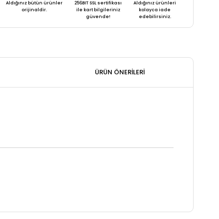
Aldığınız bütün ürünler
256BIT SSL sertifikası
Aldığınız ürünleri
orijinaldir.
ile kart bilgileriniz
kolayca iade
güvende!
edebilirsiniz.
ÜRÜN ÖNERILERI