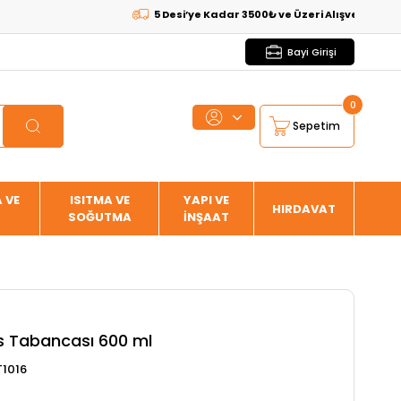
5 Desi’ye Kadar 3500₺ ve Üzeri Alışverişlerde
KARG
Bayi Girişi
0
Sepetim
 VE
ISITMA VE
YAPI VE
HIRDAVAT
SOĞUTMA
İNŞAAT
s Tabancası 600 ml
1016