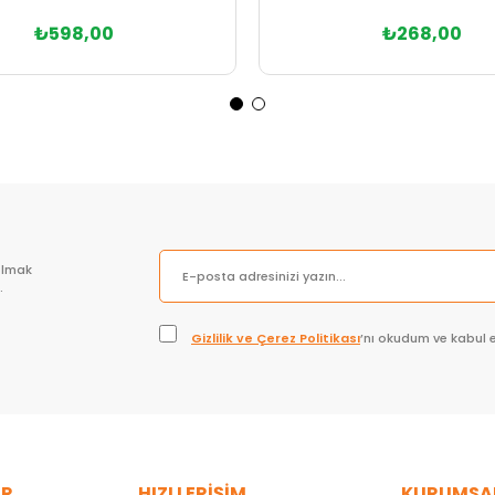
₺598,00
₺268,00
Sepete Ekle
Sepete Ekle
olmak
.
Gizlilik ve Çerez Politikası
’nı okudum ve kabul 
ER
HIZLI ERİŞİM
KURUMSA