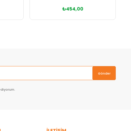
₺454,00
Sepete Ekle
Gönder
ediyorum.
L
İLETİŞİM