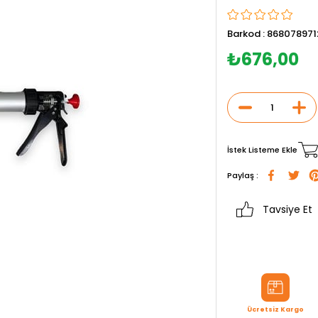
Barkod
:
868078971
₺676,00
İstek Listeme Ekle
Paylaş :
Tavsiye Et
Ücretsiz Kargo