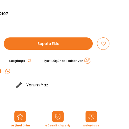
2107
Karşılaştır
Fiyat Düşünce Haber Ver
Yorum Yaz
Orijinal Ürün
Güvenli Alışveriş
Kolay İade