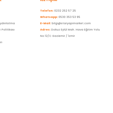
Telefon:
0232 252 57 25
Whatsapp:
0530 353 53 95
Aydınlatma
E-Mail:
bilgi@staryapimarket.com
z Politikası
Adres:
Dokuz Eylül Mah. Hava Eğitim Yolu
No:12/C Gaziemir / İzmir
rı