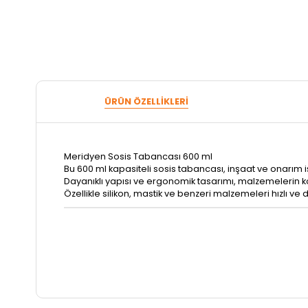
ÜRÜN ÖZELLIKLERI
Meridyen Sosis Tabancası 600 ml
Bu 600 ml kapasiteli sosis tabancası, inşaat ve onarım i
Dayanıklı yapısı ve ergonomik tasarımı, malzemelerin 
Özellikle silikon, mastik ve benzeri malzemeleri hızlı v