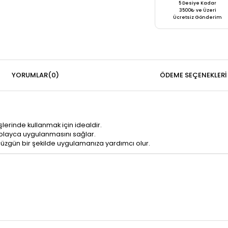
5 Desiye Kadar
3500₺ ve Üzeri
Ücretsiz Gönderim
YORUMLAR
(0)
ÖDEME SEÇENEKLERI
şlerinde kullanmak için idealdir.
kolayca uygulanmasını sağlar.
e düzgün bir şekilde uygulamanıza yardımcı olur.