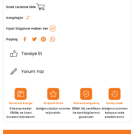
İstek Listeme Ekle
Karşılaştır
Fiyat Düşünce Haber Ver
Paylaş :
Tavsiye Et
Yorum Yaz
Ücretsiz Kargo
Orijinal Ürün
Güvenli Alışveriş
Kolay İade
5 Desiye Kadar
Aldığınız bütün ürünler
256BIT SSL sertifikası
Aldığınız ürünleri
3500₺ ve Üzeri
orijinaldir.
ile kart bilgileriniz
kolayca iade
Ücretsiz Gönderim
güvende!
edebilirsiniz.