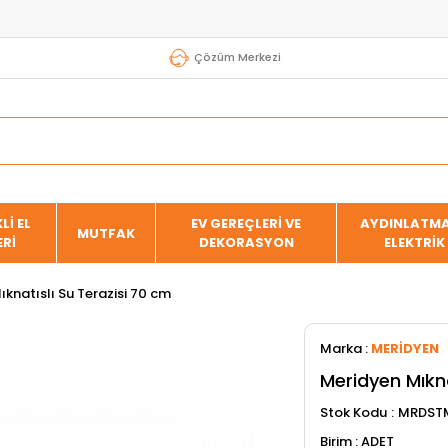
Çözüm Merkezi
Lİ EL
EV GEREÇLERİ VE
AYDINLATMA
MUTFAK
ERİ
DEKORASYON
ELEKTRİK
knatıslı Su Terazisi 70 cm
Marka
:
MERİDYEN
Meridyen Mıkna
Stok Kodu
MRDST
ADET