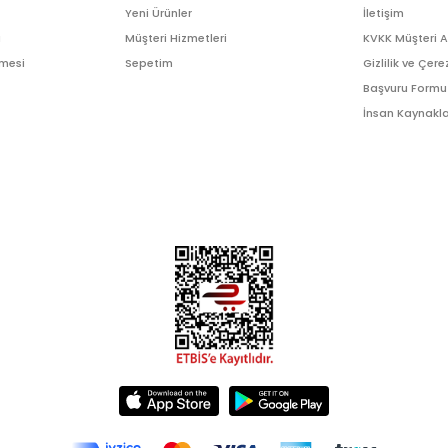
Yeni Ürünler
İletişim
ı
Müşteri Hizmetleri
KVKK Müşteri 
şmesi
Sepetim
Gizlilik ve Çere
Başvuru Formu
İnsan Kaynakla