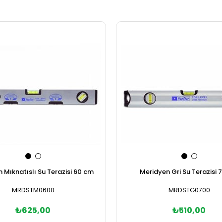
 Mıknatıslı Su Terazisi 60 cm
Meridyen Gri Su Terazisi 
MRDSTM0600
MRDSTG0700
₺625,00
₺510,00