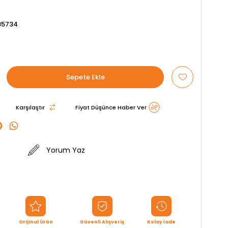
85734
Karşılaştır
Fiyat Düşünce Haber Ver
Yorum Yaz
Orijinal Ürün
Güvenli Alışveriş
Kolay İade