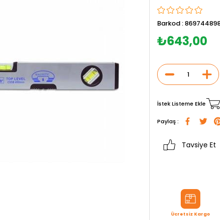
Barkod
:
86974489
₺643,00
İstek Listeme Ekle
Paylaş :
Tavsiye Et
Ücretsiz Kargo