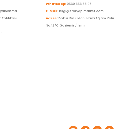
Whatsapp:
0530 353 53 95
Aydınlatma
E-Mail:
bilgi@staryapimarket.com
z Politikası
Adres:
Dokuz Eylül Mah. Hava Eğitim Yolu
No:12/C Gaziemir / İzmir
rı