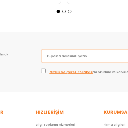
Sepete Ekle
Sepete Ekle
olmak
.
Gizlilik ve Çerez Politikası
’nı okudum ve kabul 
ER
HIZLI ERİŞİM
KURUMSA
Bilgi Toplumu Hizmetleri
Firma Bilgileri