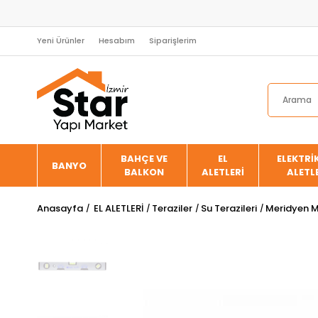
Yeni Ürünler
Hesabım
Siparişlerim
BAHÇE VE
EL
ELEKTRİK
BANYO
BALKON
ALETLERİ
ALETL
Anasayfa
EL ALETLERİ
Teraziler
Su Terazileri
Meridyen Mı