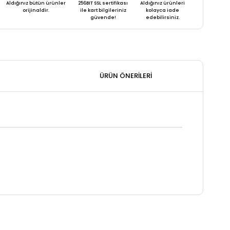
Aldığınız bütün ürünler
256BIT SSL sertifikası
Aldığınız ürünleri
orijinaldir.
ile kart bilgileriniz
kolayca iade
güvende!
edebilirsiniz.
ÜRÜN ÖNERILERI