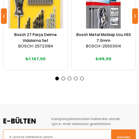
Bosch 27 Parça Delme
Bosch Metal Matkap Ucu HSS
Vidalama Set
7.0mm
BOSCH-25723184
BOSCH-25503014
₺1.147,00
₺99,00
Sepete Ekle
Sepete Ekle
E-BÜLTEN
Kampanyalarımızdan haberdar olmak
için e-mail adresinizi girebilirsiniz.
Gönder