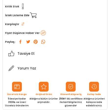
Kritik Stok
İstek Listeme Ekle
Karşılaştır
Fiyat Düşünce Haber Ver
Paylaş :
Tavsiye Et
Yorum Yaz
Ücretsiz Kargo
Orijinal Ürün
Güvenli Alışveriş
Kolay İade
5 Desiye Kadar
Aldığınız bütün ürünler
256BIT SSL sertifikası
Aldığınız ürünleri
3500₺ ve Üzeri
orijinaldir.
ile kart bilgileriniz
kolayca iade
Ücretsiz Gönderim
güvende!
edebilirsiniz.