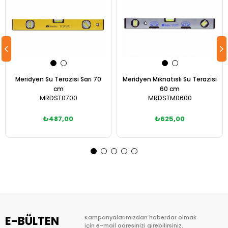
Meridyen Su Terazisi Sarı 70
Meridyen Mıknatıslı Su Terazisi
cm
60 cm
MRDST0700
MRDSTM0600
₺487,00
₺625,00
Sepete Ekle
Sepete Ekle
E-BÜLTEN
Kampanyalarımızdan haberdar olmak
için e-mail adresinizi girebilirsiniz.