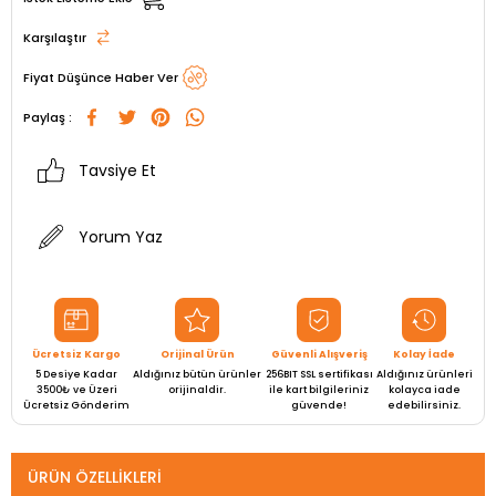
Karşılaştır
Fiyat Düşünce Haber Ver
Paylaş :
Tavsiye Et
Yorum Yaz
Ücretsiz Kargo
Orijinal Ürün
Güvenli Alışveriş
Kolay İade
5 Desiye Kadar
Aldığınız bütün ürünler
256BIT SSL sertifikası
Aldığınız ürünleri
3500₺ ve Üzeri
orijinaldir.
ile kart bilgileriniz
kolayca iade
Ücretsiz Gönderim
güvende!
edebilirsiniz.
ÜRÜN ÖZELLIKLERI