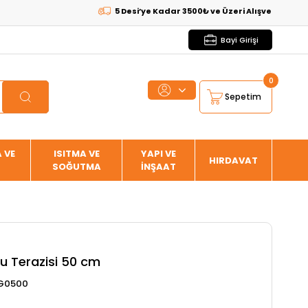
5 Desi’ye Kadar 3500₺ ve Üzeri Alışverişlerde
KARGO
Bayi Girişi
0
Sepetim
 VE
ISITMA VE
YAPI VE
HIRDAVAT
SOĞUTMA
İNŞAAT
u Terazisi 50 cm
G0500