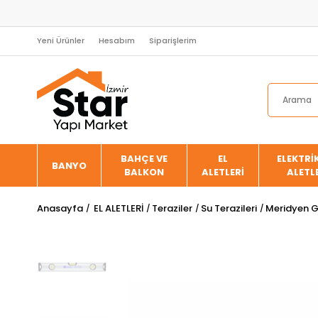
Yeni Ürünler
Hesabım
Siparişlerim
BAHÇE VE
EL
ELEKTRİK
BANYO
BALKON
ALETLERİ
ALETL
Anasayfa
EL ALETLERİ
Teraziler
Su Terazileri
Meridyen Gr