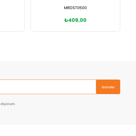
MRDST0500
₺409,00
Sepete Ekle
Gönder
ediyorum.