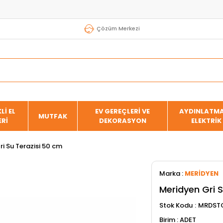
Çözüm Merkezi
Lİ EL
EV GEREÇLERİ VE
AYDINLATMA
MUTFAK
ERİ
DEKORASYON
ELEKTRİK
i Su Terazisi 50 cm
Marka
:
MERİDYEN
Meridyen Gri S
Stok Kodu
MRDST
ADET