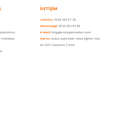
L
İLETİŞİM
Telefon:
0232 252 57 25
Whatsapp:
0530 353 53 95
Aydınlatma
E-Mail:
bilgi@staryapimarket.com
z Politikası
Adres:
Dokuz Eylül Mah. Hava Eğitim Yolu
No:12/C Gaziemir / İzmir
rı