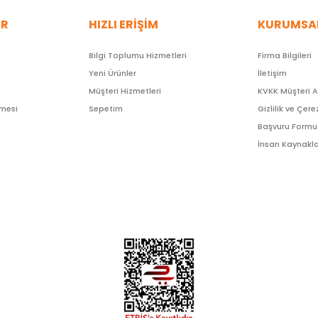
ER
HIZLI ERİŞİM
KURUMSA
Bilgi Toplumu Hizmetleri
Firma Bilgileri
Yeni Ürünler
İletişim
ı
Müşteri Hizmetleri
KVKK Müşteri 
şmesi
Sepetim
Gizlilik ve Çere
Başvuru Formu
İnsan Kaynakla