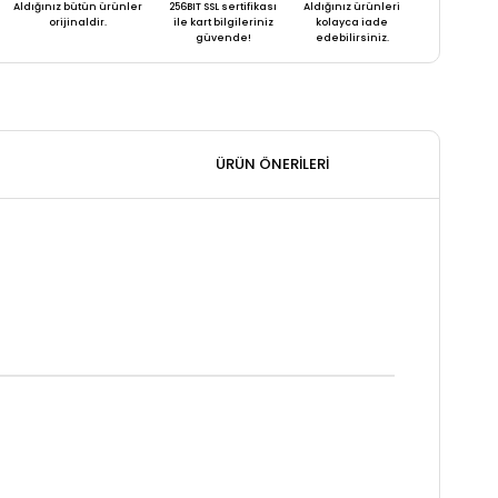
Aldığınız bütün ürünler
256BIT SSL sertifikası
Aldığınız ürünleri
orijinaldir.
ile kart bilgileriniz
kolayca iade
güvende!
edebilirsiniz.
ÜRÜN ÖNERILERI