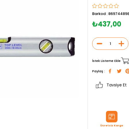
Barkod
:
86974489
₺437,00
İstek Listeme Ekle
Paylaş :
Tavsiye Et
Ücretsiz Kargo