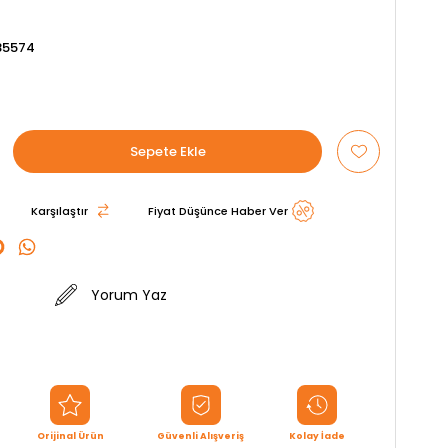
85574
Karşılaştır
Fiyat Düşünce Haber Ver
Yorum Yaz
Orijinal Ürün
Güvenli Alışveriş
Kolay İade