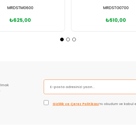
MRDSTM0600
MRDSTG0700
₺625,00
₺510,00
Sepete Ekle
Sepete Ekle
olmak
.
Gizlilik ve Çerez Politikası
’nı okudum ve kabul 