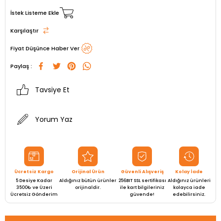
İstek Listeme Ekle
Karşılaştır
Fiyat Düşünce Haber Ver
Paylaş :
Tavsiye Et
Yorum Yaz
Ücretsiz Kargo
Orijinal Ürün
Güvenli Alışveriş
Kolay İade
5 Desiye Kadar
Aldığınız bütün ürünler
256BIT SSL sertifikası
Aldığınız ürünleri
3500₺ ve Üzeri
orijinaldir.
ile kart bilgileriniz
kolayca iade
Ücretsiz Gönderim
güvende!
edebilirsiniz.