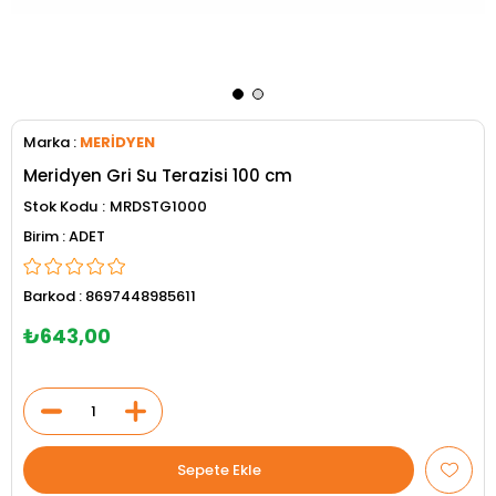
Marka
:
MERİDYEN
Meridyen Gri Su Terazisi 100 cm
Stok Kodu
MRDSTG1000
ADET
Barkod
:
8697448985611
₺643,00