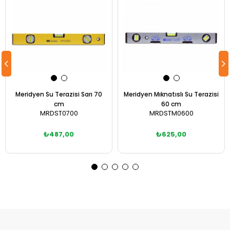
Meridyen Su Terazisi Sarı 70
Meridyen Mıknatıslı Su Terazisi
cm
60 cm
MRDST0700
MRDSTM0600
₺487,00
₺625,00
Sepete Ekle
Sepete Ekle