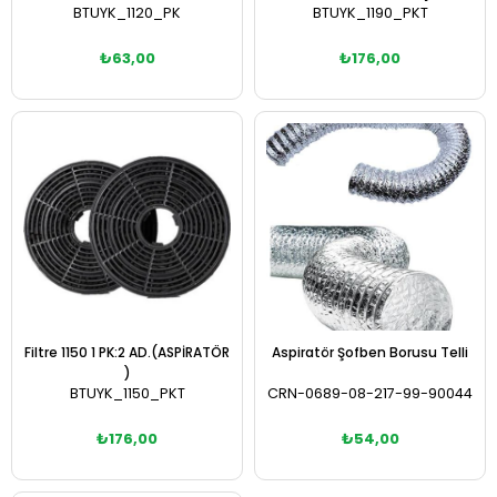
BTUYK_1120_PK
BTUYK_1190_PKT
₺63,00
₺176,00
Sepete Ekle
Sepete Ekle
Filtre 1150 1 PK:2 AD.(ASPİRATÖR
Aspiratör Şofben Borusu Telli
)
BTUYK_1150_PKT
CRN-0689-08-217-99-90044
₺176,00
₺54,00