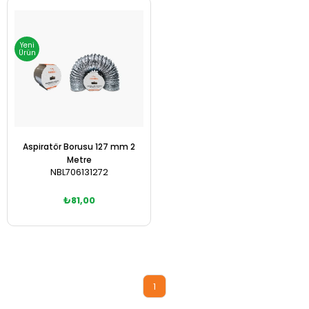
Sepete Ekle
Sepete Ekle
Yeni
Ürün
Aspiratör Borusu 127 mm 2
Metre
NBL706131272
₺81,00
Sepete Ekle
1