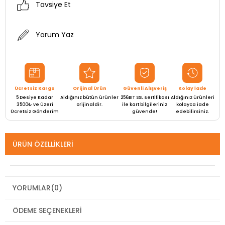
Tavsiye Et
Yorum Yaz
Ücretsiz Kargo
Orijinal Ürün
Güvenli Alışveriş
Kolay İade
5 Desiye Kadar
Aldığınız bütün ürünler
256BIT SSL sertifikası
Aldığınız ürünleri
3500₺ ve Üzeri
orijinaldir.
ile kart bilgileriniz
kolayca iade
Ücretsiz Gönderim
güvende!
edebilirsiniz.
ÜRÜN ÖZELLIKLERI
YORUMLAR
(0)
ÖDEME SEÇENEKLERI