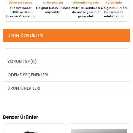
Ücretsiz Kargo
Orijinal Ürün
Güvenli Alışveriş
Kolay İade
5 Desiye Kadar
Aldığınız bütün ürünler
256BIT SSL sertifikası
Aldığınız ürünleri
3500₺ ve Üzeri
orijinaldir.
ile kart bilgileriniz
kolayca iade
Ücretsiz Gönderim
güvende!
edebilirsiniz.
ÜRÜN ÖZELLIKLERI
YORUMLAR
(0)
ÖDEME SEÇENEKLERI
ÜRÜN ÖNERILERI
Benzer Ürünler