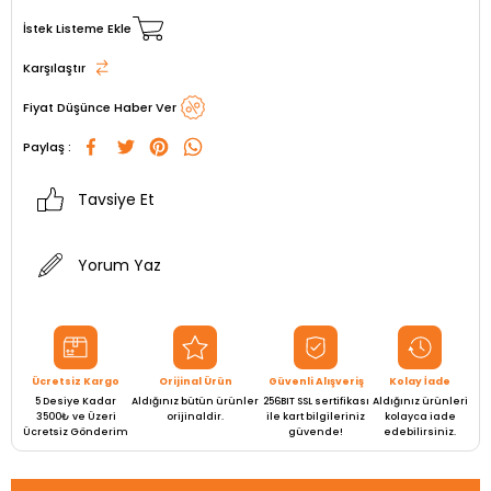
İstek Listeme Ekle
Karşılaştır
Fiyat Düşünce Haber Ver
Paylaş :
Tavsiye Et
Yorum Yaz
Ücretsiz Kargo
Orijinal Ürün
Güvenli Alışveriş
Kolay İade
5 Desiye Kadar
Aldığınız bütün ürünler
256BIT SSL sertifikası
Aldığınız ürünleri
3500₺ ve Üzeri
orijinaldir.
ile kart bilgileriniz
kolayca iade
Ücretsiz Gönderim
güvende!
edebilirsiniz.