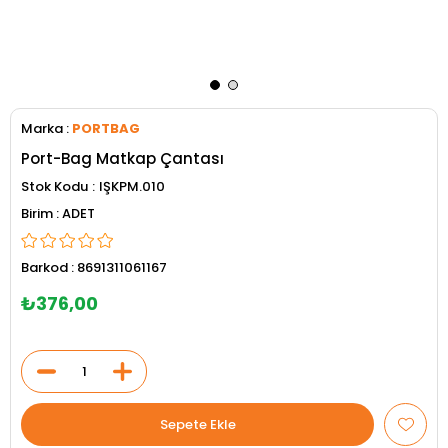
Marka
:
PORTBAG
Port-Bag Matkap Çantası
Stok Kodu
IŞKPM.010
ADET
Barkod
:
8691311061167
₺376,00