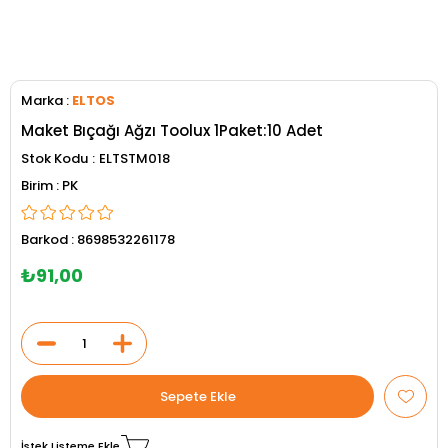
Marka
:
ELTOS
Maket Bıçağı Ağzı Toolux 1Paket:10 Adet
Stok Kodu
ELTSTM018
PK
Barkod
:
8698532261178
₺91,00
İstek Listeme Ekle