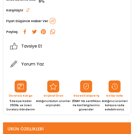
Karşılaştır
Fiyat Düşünce Haber Ver
Paylaş :
Tavsiye Et
Yorum Yaz
Ücretsiz Kargo
Orijinal Ürün
Güvenli Alışveriş
Kolay İade
5 Desiye Kadar
Aldığınız bütün ürünler
256BIT SSL sertifikası
Aldığınız ürünleri
3500₺ ve Üzeri
orijinaldir.
ile kart bilgileriniz
kolayca iade
Ücretsiz Gönderim
güvende!
edebilirsiniz.
ÜRÜN ÖZELLIKLERI