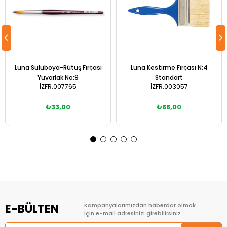
Luna Suluboya-Rütuş Fırçası
Luna Kestirme Fırçası N:4
Yuvarlak No:9
Standart
İZFR.007765
İZFR.003057
₺33,00
₺88,00
Sepete Ekle
Sepete Ekle
E-BÜLTEN
Kampanyalarımızdan haberdar olmak
için e-mail adresinizi girebilirsiniz.