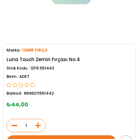
Marka
:
İZMİR FIRÇA
Luna Touch Zemin Fırçası No:4
Stok Kodu
İZFR.551442
ADET
Barkod
:
8696211551442
₺44,00