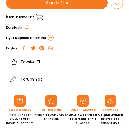
İstek Listeme Ekle
Karşılaştır
Fiyat Düşünce Haber Ver
Paylaş :
Tavsiye Et
Yorum Yaz
Ücretsiz Kargo
Orijinal Ürün
Güvenli Alışveriş
Kolay İade
5 Desiye Kadar
Aldığınız bütün ürünler
256BIT SSL sertifikası
Aldığınız ürünleri
3500₺ ve Üzeri
orijinaldir.
ile kart bilgileriniz
kolayca iade
Ücretsiz Gönderim
güvende!
edebilirsiniz.