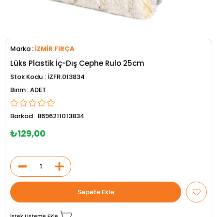
Marka
:
İZMİR FIRÇA
Lüks Plastik İç-Dış Cephe Rulo 25cm
Stok Kodu
İZFR.013834
ADET
Barkod
:
8696211013834
₺129,00
İstek Listeme Ekle