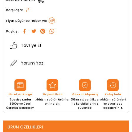
Karşılaştır
Fiyat Düşünce Haber Ver
Paylaş :
Tavsiye Et
Yorum Yaz
Ücretsiz Kargo
Orijinal Ürün
Güvenli Alışveriş
Kolay İade
5 Desiye Kadar
Aldığınız bütün ürünler
256BIT SSL sertifikası
Aldığınız ürünleri
3500₺ ve Üzeri
orijinaldir.
ile kart bilgileriniz
kolayca iade
Ücretsiz Gönderim
güvende!
edebilirsiniz.
ÜRÜN ÖZELLIKLERI