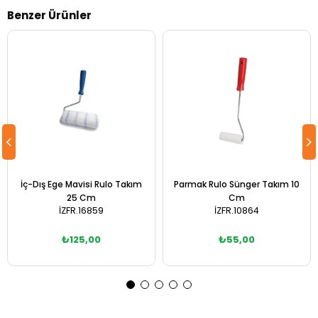
Benzer Ürünler
İç-Dış Ege Mavisi Rulo Takım
Parmak Rulo Sünger Takım 10
25 Cm
Cm
İZFR.16859
İZFR.10864
₺125,00
₺55,00
Sepete Ekle
Sepete Ekle