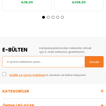
₺38,00
₺338,00
Sepete Ekle
Sepete Ekle
E-BÜLTEN
Kampanyalarımızdan haberdar olmak
için e-mail adresinizi girebilirsiniz.
Gönder
Gizlilik ve Çerez Politikası
’nı okudum ve kabul ediyorum.
KATEGORİLER
ÖNEMLİ BİLGİLER