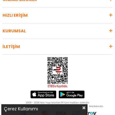
HIZLI ERİŞİM
KURUMSAL
İLETİŞİM
2009 - 2026 Star Yapı Market © Tüm Hakları Saklıdır.
Star Yapı Market, bir
Çağlayan Ahşap Yapı Aksesuarları A.Ş.
Markasıdır.
Çerez Kullanımı