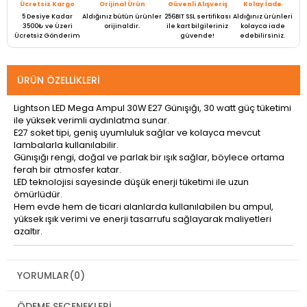
Ücretsiz Kargo
Orijinal Ürün
Güvenli Alışveriş
Kolay İade
5 Desiye Kadar
Aldığınız bütün ürünler
256BIT SSL sertifikası
Aldığınız ürünleri
3500₺ ve Üzeri
orijinaldir.
ile kart bilgileriniz
kolayca iade
Ücretsiz Gönderim
güvende!
edebilirsiniz.
ÜRÜN ÖZELLIKLERI
Lightson LED Mega Ampul 30W E27 Günışığı, 30 watt güç tüketimi
ile yüksek verimli aydınlatma sunar.
E27 soket tipi, geniş uyumluluk sağlar ve kolayca mevcut
lambalarla kullanılabilir.
Günışığı rengi, doğal ve parlak bir ışık sağlar, böylece ortama
ferah bir atmosfer katar.
LED teknolojisi sayesinde düşük enerji tüketimi ile uzun
ömürlüdür.
Hem evde hem de ticari alanlarda kullanılabilen bu ampul,
yüksek ışık verimi ve enerji tasarrufu sağlayarak maliyetleri
azaltır.
YORUMLAR
(0)
ÖDEME SEÇENEKLERI