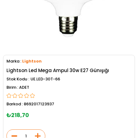
Marka
:
Lightson
Lightson Led Mega Ampul 30w E27 Günışığı
Stok Kodu
UE.LED-30T-66
ADET
Barkod
:
8692017123937
₺218,70