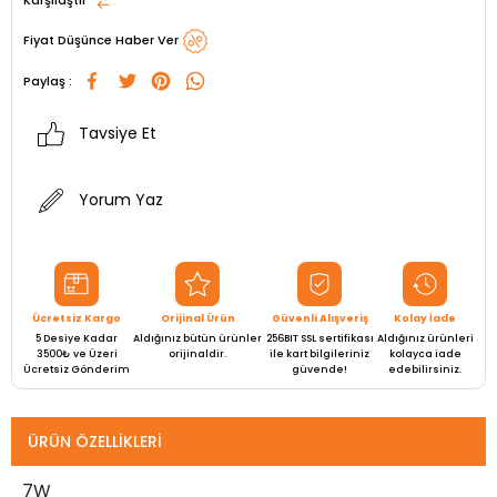
Karşılaştır
Fiyat Düşünce Haber Ver
Paylaş :
Tavsiye Et
Yorum Yaz
Ücretsiz Kargo
Orijinal Ürün
Güvenli Alışveriş
Kolay İade
5 Desiye Kadar
Aldığınız bütün ürünler
256BIT SSL sertifikası
Aldığınız ürünleri
3500₺ ve Üzeri
orijinaldir.
ile kart bilgileriniz
kolayca iade
Ücretsiz Gönderim
güvende!
edebilirsiniz.
ÜRÜN ÖZELLIKLERI
7W