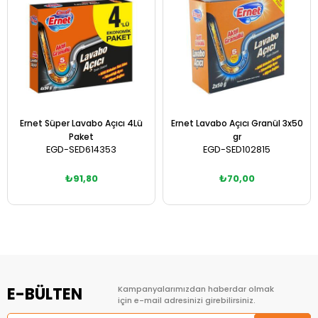
Ernet Süper Lavabo Açıcı 4Lü
Ernet Lavabo Açıcı Granül 3x50
Paket
gr
EGD-SED614353
EGD-SED102815
₺91,80
₺70,00
Sepete Ekle
Sepete Ekle
E-BÜLTEN
Kampanyalarımızdan haberdar olmak
için e-mail adresinizi girebilirsiniz.