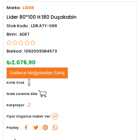
Marka
:
LİDER
Lider 80*100 H:180 Duşakabin
Stok Kodu
LDR.ATY-069
ADET
Barkod
:
1062009384573
₺2.076,90
Sadece Mağazadan Satış
Kritik Stok
İstek Listeme Ekle
Karşılaştır
Fiyat Düşünce Haber Ver
Paylaş :