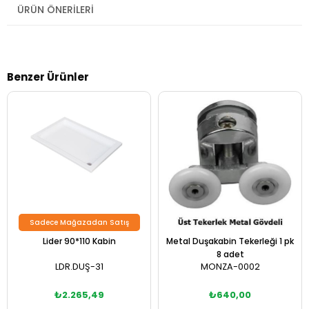
ÜRÜN ÖNERILERI
Benzer Ürünler
Sadece Mağazadan Satış
Lider 90*110 Kabin
Metal Duşakabin Tekerleği 1 pk
8 adet
LDR.DUŞ-31
MONZA-0002
₺2.265,49
₺640,00