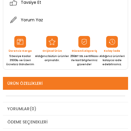
Tavsiye Et
Yorum Yaz
Ücretsiz Kargo
Orijinal Ürün
Güvenli Alışveriş
Kolay İade
5 Desiye Kadar
Aldığınız bütün ürünler
256BIT SSL sertifikası
Aldığınız ürünleri
3500₺ ve Üzeri
orijinaldir.
ile kart bilgileriniz
kolayca iade
Ücretsiz Gönderim
güvende!
edebilirsiniz.
ÜRÜN ÖZELLIKLERI
YORUMLAR
(0)
ÖDEME SEÇENEKLERI