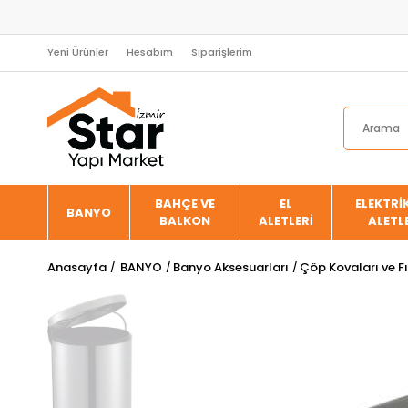
Yeni Ürünler
Hesabım
Siparişlerim
BAHÇE VE
EL
ELEKTRİK
BANYO
BALKON
ALETLERİ
ALETL
Anasayfa
BANYO
Banyo Aksesuarları
Çöp Kovaları ve F