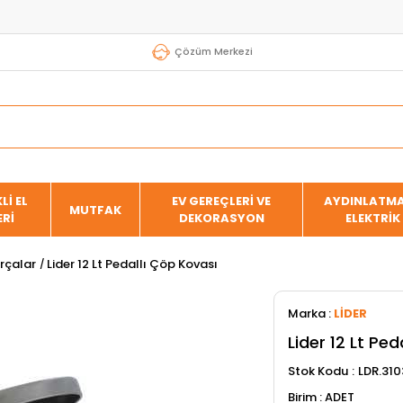
Çözüm Merkezi
Lİ EL
EV GEREÇLERİ VE
AYDINLATMA
MUTFAK
ERİ
DEKORASYON
ELEKTRİK
ırçalar
Lider 12 Lt Pedallı Çöp Kovası
Marka
:
LİDER
Lider 12 Lt Ped
Stok Kodu
LDR.310
ADET