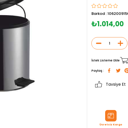
Barkod
:
106200915
₺1.014,00
İstek Listeme Ekle
Paylaş :
Tavsiye Et
Ücretsiz Kargo