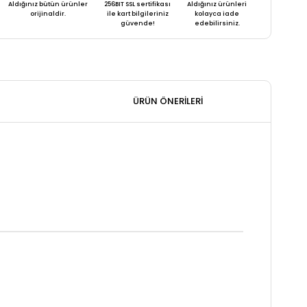
Aldığınız bütün ürünler
256BIT SSL sertifikası
Aldığınız ürünleri
orijinaldir.
ile kart bilgileriniz
kolayca iade
güvende!
edebilirsiniz.
ÜRÜN ÖNERILERI