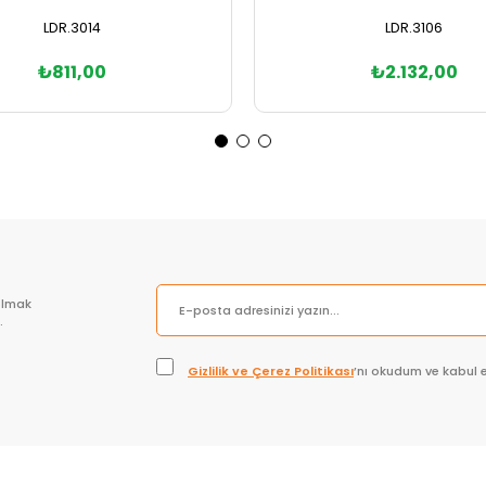
LDR.3014
LDR.3106
₺811,00
₺2.132,00
Sepete Ekle
Sepete Ekle
olmak
.
Gizlilik ve Çerez Politikası
’nı okudum ve kabul 