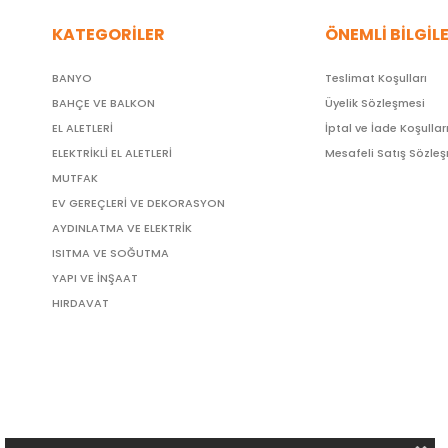
KATEGORİLER
ÖNEMLİ BİLGİL
BANYO
Teslimat Koşulları
BAHÇE VE BALKON
Üyelik Sözleşmesi
EL ALETLERİ
İptal ve İade Koşullar
ELEKTRİKLİ EL ALETLERİ
Mesafeli Satış Sözle
MUTFAK
EV GEREÇLERİ VE DEKORASYON
AYDINLATMA VE ELEKTRİK
ISITMA VE SOĞUTMA
YAPI VE İNŞAAT
HIRDAVAT