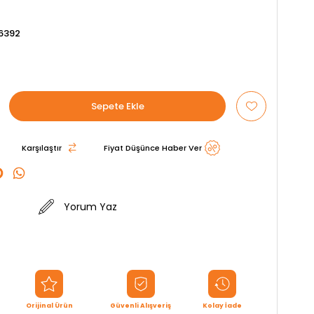
6392
Karşılaştır
Fiyat Düşünce Haber Ver
Yorum Yaz
Orijinal Ürün
Güvenli Alışveriş
Kolay İade