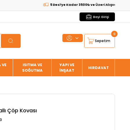
5 Desi’ye Kadar 3500₺ ve Üzeri Alışverişlerde
KARG
Bayi Girişi
0
Sepetim
 VE
ISITMA VE
YAPI VE
HIRDAVAT
SOĞUTMA
İNŞAAT
allı Çöp Kovası
3