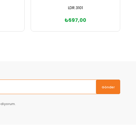
LDR.3101
₺597,00
Sepete Ekle
Gönder
ediyorum.