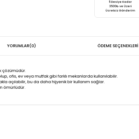
5 Desiye Kadar
3500₺ ve Üzeri
Ücretsiz Gönderim
YORUMLAR
(0)
ÖDEME SEÇENEKLERI
lük çözümüdür.
 olup, ofis, ev veya mutfak gibi farklı mekanlarda kullanılabilir.
 açılabilir, bu da daha hijyenik bir kullanım sağlar.
un ömürlüdür.