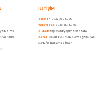
L
İLETİŞİM
Telefon:
0232 252 57 25
Whatsapp:
0530 353 53 95
Aydınlatma
E-Mail:
bilgi@staryapimarket.com
z Politikası
Adres:
Dokuz Eylül Mah. Hava Eğitim Yolu
No:12/C Gaziemir / İzmir
rı