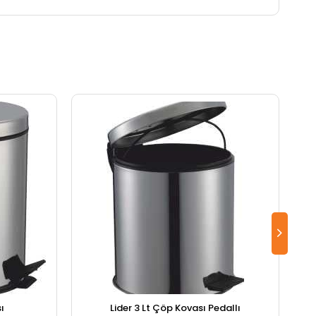
ı
Lider 3 Lt Çöp Kovası Pedallı