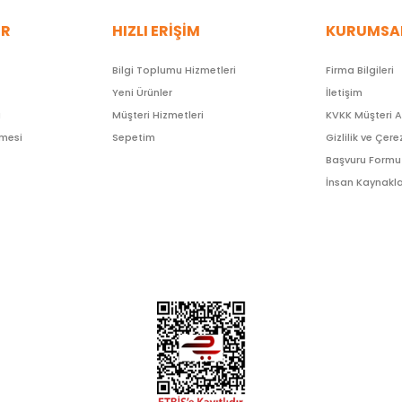
ER
HIZLI ERİŞİM
KURUMSA
Bilgi Toplumu Hizmetleri
Firma Bilgileri
Yeni Ürünler
İletişim
ı
Müşteri Hizmetleri
KVKK Müşteri 
şmesi
Sepetim
Gizlilik ve Çere
Başvuru Formu
İnsan Kaynakla