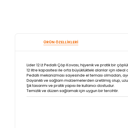
ÜRÜN ÖZELLIKLERI
Lider 12 Lt Pedallı Çöp Kovası, hijyenik ve pratik bir çöp
12 litre kapasitesi ile orta büyüklükteki alanlar için ideal
Pedallı mekanizması sayesinde el teması olmadan, ayakla
Dayanıklı ve sağlam malzemelerden üretilmiş olup, uz
Şık tasarımı ve pratik yapısı ile kullanıcı dostudur.
Temizlik ve düzen sağlamak için uygun bir tercihtir.