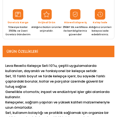
Ücretsiz Kargo
Orijinal Ürün
Güvenli Alışveriş
Kolay İade
5 Desiye Kadar
Aldığınız bütün ürünler
256BIT SSL sertifikası
Aldığınız ürünleri
3500₺ ve Üzeri
orijinaldir.
ile kart bilgileriniz
kolayca iade
Ücretsiz Gönderim
güvende!
edebilirsiniz.
ÜRÜN ÖZELLIKLERI
Leva Revello Kelepçe Seti 10'lu, çeşitli uygulamalarda
kullanılan, dayanıklı ve fonksiyonel bir kelepçe setidir.
Set, 10 farklı boyut ve türde kelepçe içerir, bu sayede farklı
çaplardaki borular, kollar ve parçalar üzerinde güvenli bir
tutuş sağlar.
Genellikle otomotiv, inşaat ve endüstriyel işler gibi alanlarda
kullanılır.
Kelepçeler, sağlam yapıları ve yüksek kaliteli malzemeleriyle
uzun ömürlüdür.
Set, kullanım kolaylığı ve pratiklik sağlamak için organize bir