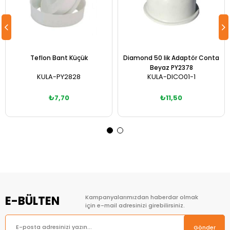
Teflon Bant Küçük
Diamond 50 lik Adaptör Conta
Beyaz PY2378
KULA-PY2828
KULA-DICO01-1
₺7,70
₺11,50
Sepete Ekle
Sepete Ekle
E-BÜLTEN
Kampanyalarımızdan haberdar olmak
için e-mail adresinizi girebilirsiniz.
Gönder