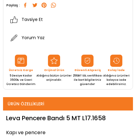
Paylaş :
Tavsiye Et
Yorum Yaz
Ücretsiz Kargo
Orijinal Ürün
Güvenli Alışveriş
Kolay İade
5 Desiye Kadar
Aldığınız bütün ürünler
256BIT SSL sertifikası
Aldığınız ürünleri
3500₺ ve Üzeri
orijinaldir.
ile kart bilgileriniz
kolayca iade
Ücretsiz Gönderim
güvende!
edebilirsiniz.
ÜRÜN ÖZELLIKLERI
Leva Pencere Bandı 5 MT L17.1658
Kapı ve pencere