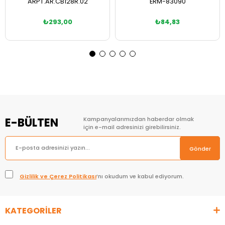
ARPT.AR.CB128R.02
ERM-83090
₺293,00
₺84,83
Sepete Ekle
Sepete Ekle
E-BÜLTEN
Kampanyalarımızdan haberdar olmak
için e-mail adresinizi girebilirsiniz.
Gönder
Gizlilik ve Çerez Politikası
’nı okudum ve kabul ediyorum.
KATEGORİLER