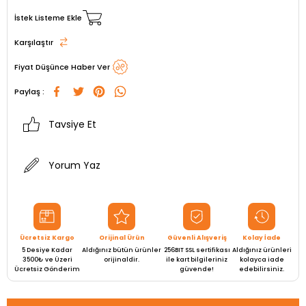
İstek Listeme Ekle
Karşılaştır
Fiyat Düşünce Haber Ver
Paylaş :
Tavsiye Et
Yorum Yaz
Ücretsiz Kargo
Orijinal Ürün
Güvenli Alışveriş
Kolay İade
5 Desiye Kadar
Aldığınız bütün ürünler
256BIT SSL sertifikası
Aldığınız ürünleri
3500₺ ve Üzeri
orijinaldir.
ile kart bilgileriniz
kolayca iade
Ücretsiz Gönderim
güvende!
edebilirsiniz.