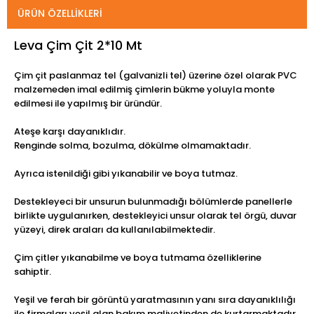
ÜRÜN ÖZELLIKLERI
Leva Çim Çit 2*10 Mt
Çim çit paslanmaz tel (galvanizli tel) üzerine özel olarak PVC
malzemeden imal edilmiş çimlerin bükme yoluyla monte
edilmesi ile yapılmış bir üründür.
Ateşe karşı dayanıklıdır.
Renginde solma, bozulma, dökülme olmamaktadır.
Ayrıca istenildiği gibi yıkanabilir ve boya tutmaz.
Destekleyeci bir unsurun bulunmadığı bölümlerde panellerle
birlikte uygulanırken, destekleyici unsur olarak tel örgü, duvar
yüzeyi, direk araları da kullanılabilmektedir.
Çim çitler yıkanabilme ve boya tutmama özelliklerine
sahiptir.
Yeşil ve ferah bir görüntü yaratmasının yanı sıra dayanıklılığı
ile firmaları yeşil alan bakım maliyetinden de kurtarmaktadır.