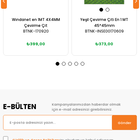
Wındanet en 1MT 4X4MM
Yeşil Çevirme Çiti En 1 MT
Çevirme Çit
45*45mm
BTNK-170920
BTNK-INSE00170609
₺399,00
₺373,00
Sepete Ekle
Sepete Ekle
E-BÜLTEN
Kampanyalarımızdan haberdar olmak
için e-mail adresinizi girebilirsiniz.
Gönder