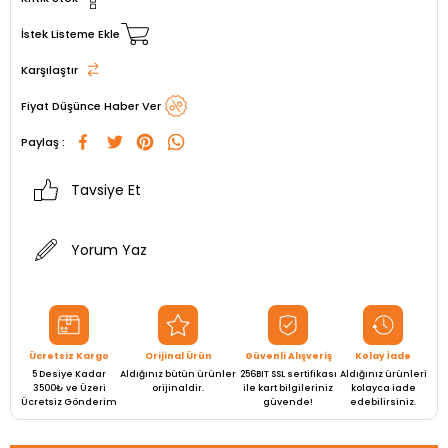
İstek Listeme Ekle
Karşılaştır
Fiyat Düşünce Haber Ver
Paylaş :
Tavsiye Et
Yorum Yaz
Ücretsiz Kargo
Orijinal Ürün
Güvenli Alışveriş
Kolay İade
5 Desiye Kadar
Aldığınız bütün ürünler
256BIT SSL sertifikası
Aldığınız ürünleri
3500₺ ve Üzeri
orijinaldir.
ile kart bilgileriniz
kolayca iade
Ücretsiz Gönderim
güvende!
edebilirsiniz.