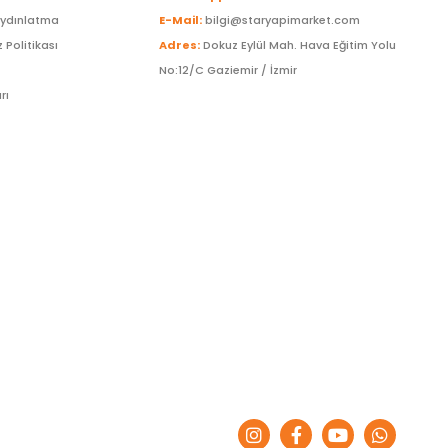
Aydınlatma
E-Mail:
bilgi@staryapimarket.com
z Politikası
Adres:
Dokuz Eylül Mah. Hava Eğitim Yolu
No:12/C Gaziemir / İzmir
rı