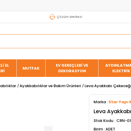
Çözüm Merkezi
Lİ EL
EV GEREÇLERİ VE
AYDINLATMA
MUTFAK
ERİ
DEKORASYON
ELEKTRİK
abılıklar
Ayakkabılıklar ve Bakım Ürünleri
Leva Ayakkabı Çekeceğ
Marka
:
Star Yapı 
Leva Ayakkab
Stok Kodu
CRN-01
ADET