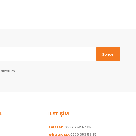
Sepete Ekle
Gönder
ediyorum.
L
İLETİŞİM
Telefon:
0232 252 57 25
Whatsapp:
0530 353 53 95