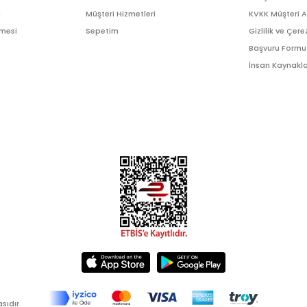
ı
Müşteri Hizmetleri
KVKK Müşteri 
şmesi
Sepetim
Gizlilik ve Çere
Başvuru Formu
İnsan Kaynakla
sıdır.