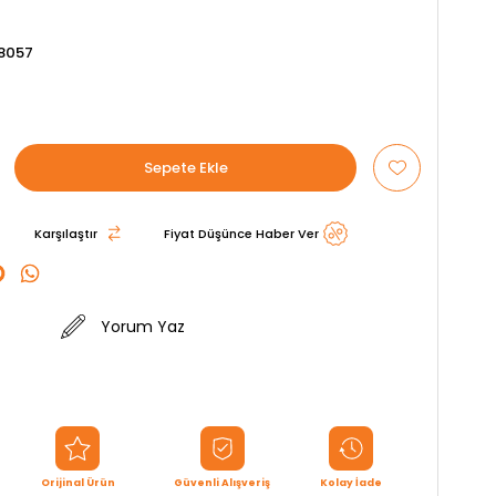
8057
Karşılaştır
Fiyat Düşünce Haber Ver
Yorum Yaz
Orijinal Ürün
Güvenli Alışveriş
Kolay İade