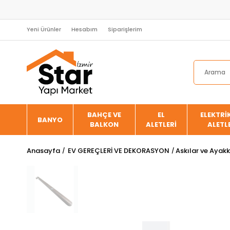
Yeni Ürünler
Hesabım
Siparişlerim
BAHÇE VE
EL
ELEKTRİK
BANYO
BALKON
ALETLERİ
ALETL
Anasayfa
EV GEREÇLERİ VE DEKORASYON
Askılar ve Ayakk