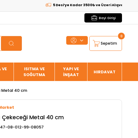
5 Desi’ye Kadar 3500₺ ve Üzeri Alışverişlerde
KARG
Bayi Girişi
0
Sepetim
 VE
ISITMA VE
YAPI VE
HIRDAVAT
SOĞUTMA
İNŞAAT
i Metal 40 cm
Market
ı Çekeceği Metal 40 cm
47-08-012-99-08057