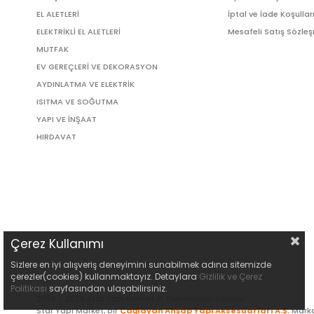
EL ALETLERİ
İptal ve İade Koşullar
ELEKTRİKLİ EL ALETLERİ
Mesafeli Satış Sözle
MUTFAK
EV GEREÇLERİ VE DEKORASYON
AYDINLATMA VE ELEKTRİK
ISITMA VE SOĞUTMA
YAPI VE İNŞAAT
HIRDAVAT
Çerez Kullanımı
Sizlere en iyi alışveriş deneyimini sunabilmek adına sitemizde
çerezler(cookies) kullanmaktayız. Detaylara
Gizlilik ve Çerez
Politikası
sayfasından ulaşabilirsiniz.
2009 - 2026 Star Yapı Market © Tüm Hakları Saklıdır.
Star Yapı Market, bir
Çağlayan Ahşap Yapı Aksesuarları A.Ş.
Marka