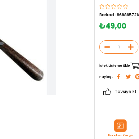
Barkod
:
869865721
₺49,00
İstek Listeme Ekle
Paylaş :
Tavsiye Et
Ücretsiz Kargo