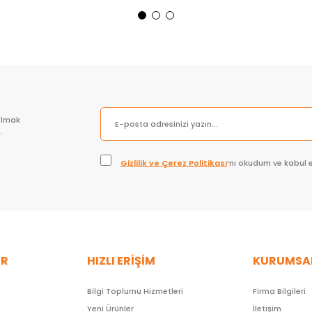
Sepete Ekle
Sepete Ekle
olmak
.
Gizlilik ve Çerez Politikası
’nı okudum ve kabul 
ER
HIZLI ERİŞİM
KURUMSA
Bilgi Toplumu Hizmetleri
Firma Bilgileri
Yeni Ürünler
İletişim