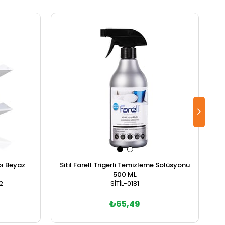
bı Beyaz
Sitil Farell Trigerli Temizleme Solüsyonu
S
500 ML
2
SİTİL-0181
₺65,49