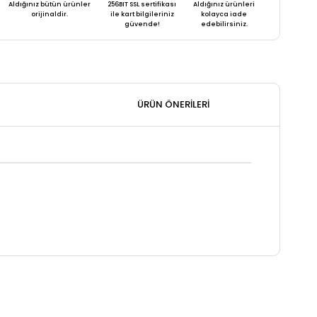
Aldığınız bütün ürünler
256BIT SSL sertifikası
Aldığınız ürünleri
orijinaldir.
ile kart bilgileriniz
kolayca iade
güvende!
edebilirsiniz.
ÜRÜN ÖNERILERI