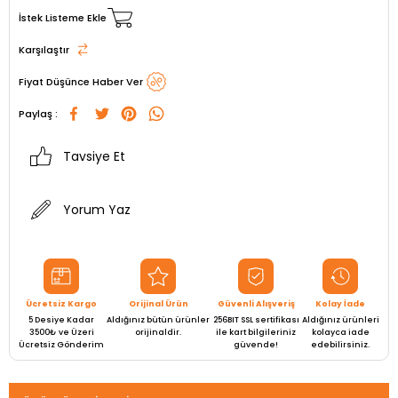
İstek Listeme Ekle
Karşılaştır
Fiyat Düşünce Haber Ver
Paylaş :
Tavsiye Et
Yorum Yaz
Ücretsiz Kargo
Orijinal Ürün
Güvenli Alışveriş
Kolay İade
5 Desiye Kadar
Aldığınız bütün ürünler
256BIT SSL sertifikası
Aldığınız ürünleri
3500₺ ve Üzeri
orijinaldir.
ile kart bilgileriniz
kolayca iade
Ücretsiz Gönderim
güvende!
edebilirsiniz.